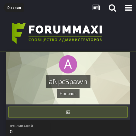
Главная
aNpcSpawn
Новичок
ПУБЛИКАЦИЙ
0