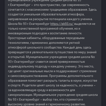
Муниципальное учреждение средняя школа No 93
г.Екатеринбург – это пространство, где современность
сочетается с классическими традициями образования. Здесь
создается уникальная образовательная атмосфера,
направленная на раскрытие потенциала каждого ученика.
Школа No 93 г.Екатеринбург
https://ek93.ru/
выделяется не
только качественной программой обучения, но и
инновационным подходом к воспитанию личности.
Просторные кабинеты, оборудованные передовыми
технологиями, гармонично дополняются уютной
атмосферой школьного сообщества. Каждый день здесь
превращается в увлекательное путешествие по миру знаний
и открытий. Муниципальное учреждение средняя школа No
93 г.Екатеринбург славится своей приверженностью
индивидуальному подходу к каждому ученику. Это место,
где ценят оригинальные мысли и поддерживают стремление
к самосовершенствованию. Программы дополнительного
образования помогают раскрыть таланты в науке, искусстве
и спорте. Родители ценят школу за надежность, а ученики –
за вдохновляющую среду и возможности для
самореализации. Муниципальное учреждение средняя школа
No 93 г.Екатеринбург – выбор тех, кто стремится к
высокому уровню знаний и гармоничному развитию.