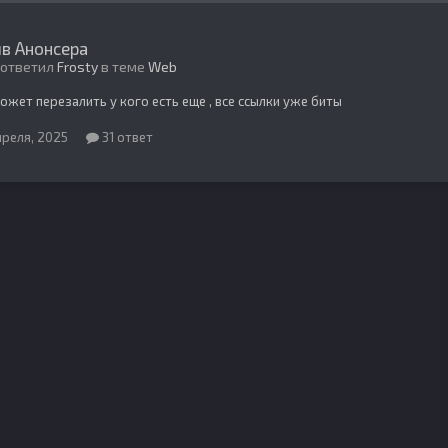
в Анонсера
 ответил
Frosty
в теме
Web
ожет перезалить у кого есть еще , все ссылки уже биты
преля, 2025
31 ответ