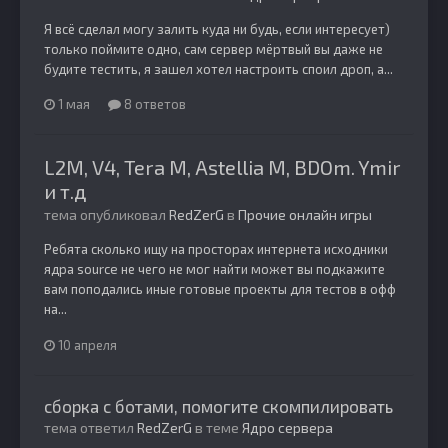
Я всё сделал могу залить куда ни будь, если интересует)
только поймите одно, сам сервер мёртвый вы даже не
будите тестить, я зашел хотел настроить споил дроп, а...
1 мая
8 ответов
L2M, V4, Tera M, Astellia M, BDOm. Ymir
и т.д
тема опубликовал
RedZerG
в
Прочие онлайн игры
Ребята сколько ищу на просторах интернета исходники
ядра source не чего не мог найти может вы подкажите
вам поподались иные готовые проекты для тестов в офф
на...
10 апреля
сборка с ботами, помогите скомпилировать
тема ответил
RedZerG
в теме
Ядро сервера