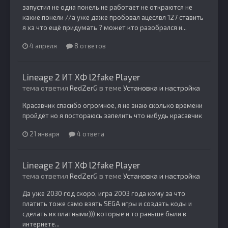
запустил не одна понель не работает не откраются не
какие понели //a уже даже пробовал ацеслвл 127 ставить
я хз что ещё придумать ? может кто разобрался и...
4 апреля
8 ответов
Lineage 2 ИТ ХФ l2fake Player
тема ответил
RedZerG
в теме
Установка и настройка
Красавчик спасибо огромное, я не знаю сколько времени
пройдёт но я постораюсь запелить что нибудь красавчик
21 января
4 ответа
Lineage 2 ИТ ХФ l2fake Player
тема ответил
RedZerG
в теме
Установка и настройка
Да уже 2030 год скоро, игра 2003 года кому за что
платить тоже само взять SEGA игры и создать коды и
сделать их платными))) которые и то раньше были в
интернете...