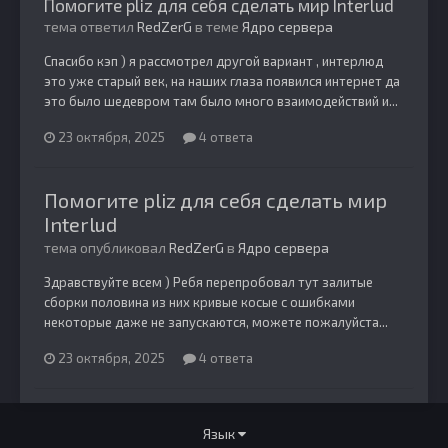
Помогите pliz для себя сделать мир Interlud
тема ответил
RedZerG
в теме
Ядро сервера
Спасибо кэп ) я рассмотрел другой вариант , интерлюд
это уже старый век, на наших глаза появился интернет да
это было шедевром там было много взаимодействий и...
23 октября, 2025
4 ответа
Помогите pliz для себя сделать мир
Interlud
тема опубликовал
RedZerG
в
Ядро сервера
Здравствуйте всем ) Ребя перепробовал тут залитые
сборки половина из них кривые косые с ошибками
некоторые даже не запускаются, можете пожалуйста...
23 октября, 2025
4 ответа
Язык