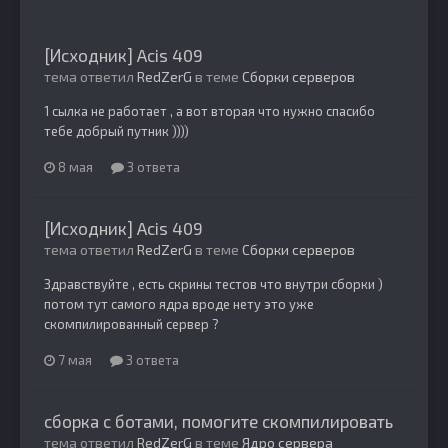
[Исходник] Acis 409
тема ответил
RedZerG
в теме
Сборки серверов
1 сылка не работает , а вот вторая что нужно спасибо
тебе добрый путник ))))
8 мая
3 ответа
[Исходник] Acis 409
тема ответил
RedZerG
в теме
Сборки серверов
Здравствуйте , есть скрины тестов что внутри сборки )
потом тут самого ядра вроде нету это уже
скомпилированный сервер ?
7 мая
3 ответа
сборка с ботами, помогите скомпилировать
тема ответил
RedZerG
в теме
Ядро сервера