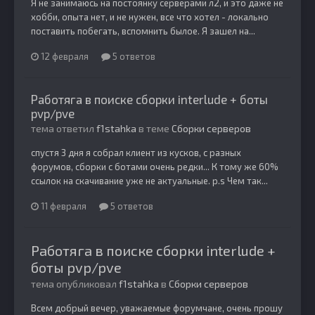
Я не занимаюсь на постоянку серверами л2, и это даже не
хобби, опыта нет, и не нужен, все что хотел - локально
поставить побегать, вспомнить былое. Я зашел на...
12 февраля
5 ответов
Работяга в поиске сборки interlude + боты
pvp/pve
тема ответил
f1stahka
в теме
Сборки серверов
спустя 3 дня я собрал клиент из кусков, с разных
форумов, сборки с ботами очень редки... К тому же 60%
ссылок на скачивание уже не актуальные. p.s Чем так...
11 февраля
5 ответов
Работяга в поиске сборки interlude +
боты pvp/pve
тема опубликовал
f1stahka
в
Сборки серверов
Всем добрый вечер, уважаемые форумчане, очень прошу