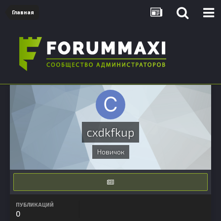
Главная
cxdkfkup
Новичок
ПУБЛИКАЦИЙ
0