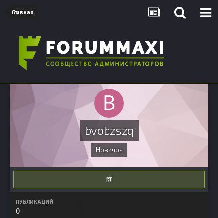
Главная
bvobzszq
Новичок
ПУБЛИКАЦИЙ
0