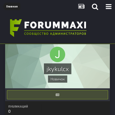
Главная
jkykulcx
Новичок
ПУБЛИКАЦИЙ
0