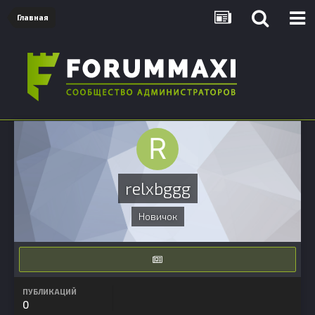
Главная
relxbggg
Новичок
ПУБЛИКАЦИЙ
0