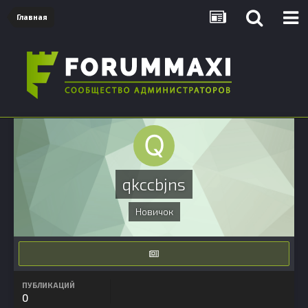
Главная
qkccbjns
Новичок
ПУБЛИКАЦИЙ
0