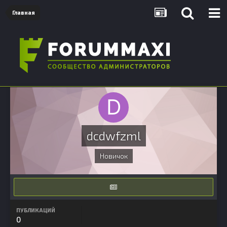
Главная
dcdwfzml
Новичок
ПУБЛИКАЦИЙ
0