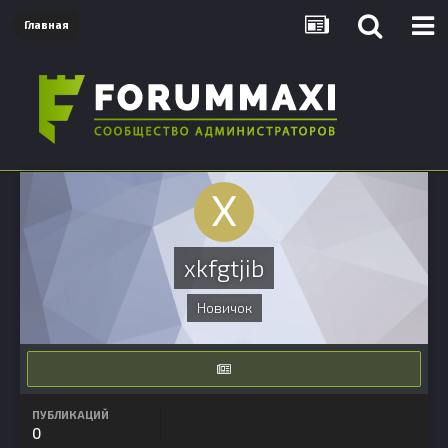
Главная
xkfgtjib
Новичок
ПУБЛИКАЦИЙ
0