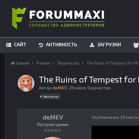
САЙТ
АКТИВНОСТЬ
ЗАГРУЗКИ
Главная
Разное
Творчество
The Ruins of Tempest for HF 
The Ruins of Tempest for 
Автор
deMEV
,
28 мая
в
Творчество
бесплатно
deMEV
Опубликовано
28 мая
(и
Построил домик