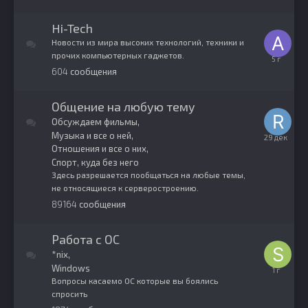
октября,
2024
Hi-Tech
Новости из мира высоких технологий, техники и
прочих компьютерных гаджетов.
10
604
сообщения
февраля,
2021
Общение на любую тему
Обсуждаем фильмы
Музыка и все о ней
29
Отношения и все о них
декабря,
2025
Спорт, куда без него
Здесь разрешается пообщаться на любые темы,
не относящиеся к серверостроению.
89164
сообщения
Работа с ОС
*nix
Windows
21
Вопросы касаемо ОС которые вы боялись
августа,
спросить
2024