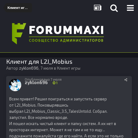
Клиент игры
Клиент для L2J_Mobius
Автор
zyklon696
,
7 июля
в
Клиент игры
Опубликовано
7 июля
zyklon696
1
Всем привет! Решил поиграться и запустить сервер
от L2J_Mobius. Поковырявшись
выбрал L2J_Mobius_Classic_3.5_TalesUntold. Собрал.
запустил. Все нормално вроде.
И пошел искать чистый клиент и папку систем. А их нет в
просторах интернет. Может я не там и не то ищу...
подскажите пожалуйста где его найти. А если это не только