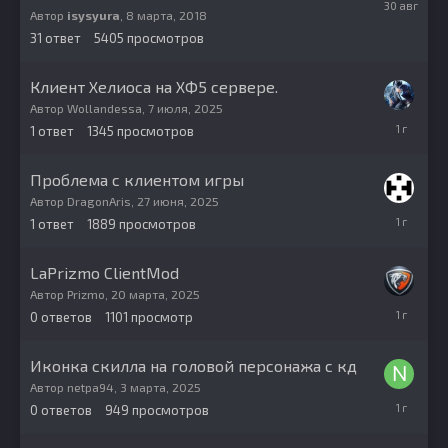
августа,
Автор
isysyura
,
8 марта, 2018
2025
31
ответ
5405
просмотров
Клиент Хелиоса на ХФ5 сервере.
Автор
Wollandessa
,
7 июля, 2025
8
1
ответ
1345
просмотров
июля,
2025
Проблема с клиентом игры
Автор
DragonAris
,
27 июня, 2025
1
1
ответ
1889
просмотров
июля,
2025
LaPrizmo ClientMod
Автор
Prizmo
,
20 марта, 2025
20
0
ответов
1101
просмотр
марта,
2025
Иконка скилла на головой персонажа с кд
Автор
netpa94
,
3 марта, 2025
3
0
ответов
949
просмотров
марта,
2025