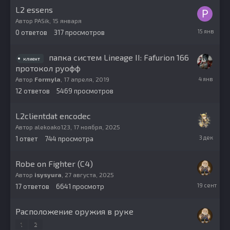
L2 essens
Автор
PASik
,
15 января
15
0
ответов
317
просмотров
января
папка систем Lineage II: Fafurion 166
клиент
протокол руофф
4
Автор
Formyla
,
17 апреля, 2019
января
12
ответов
5469
просмотров
L2clientdat encodec
Автор
alekoako123
,
17 ноября, 2025
3
1
ответ
744
просмотра
декабря,
2025
Robe on Fighter (C4)
Автор
isysyura
,
27 августа, 2025
19
17
ответов
6641
просмотр
сентября,
2025
Расположение оружия в руке
1
2
30