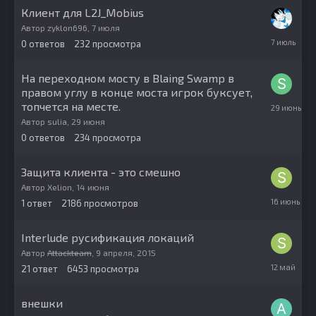
Клиент для L2J_Mobius
Автор
zyklon696
,
7 июля
7
0
ответов
232
просмотра
июля
На переходном мосту в Blaing Swamp в
правом углу в конце моста игрок буксует,
29
топчется на месте.
июня
Автор
sulia
,
29 июня
0
ответов
234
просмотра
Защита клиента - это смешно
Автор
Xelion
,
14 июня
16
1
ответ
2186
просмотров
июня
Interlude русификация локаций
Автор
Attackteam
,
9 апреля, 2015
12
21
ответ
6453
просмотра
мая
внешки