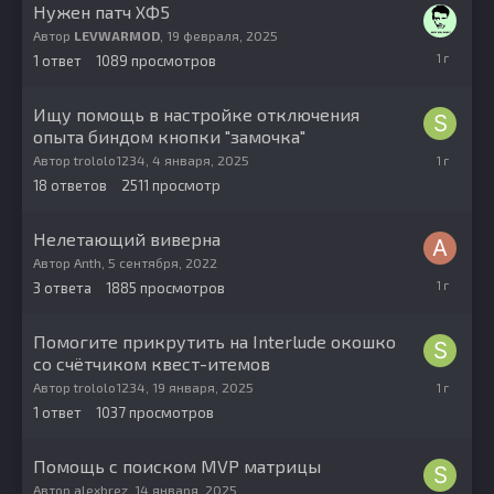
Нужен патч ХФ5
Автор
LEVWARMOD
,
19 февраля, 2025
19
1
ответ
1089
просмотров
февраля,
2025
Ищу помощь в настройке отключения
опыта биндом кнопки "замочка"
18
Автор
trololo1234
,
4 января, 2025
февраля,
18
ответов
2511
просмотр
2025
Нелетающий виверна
Автор
Anth
,
5 сентября, 2022
31
3
ответа
1885
просмотров
января,
2025
Помогите прикрутить на Interlude окошко
со счётчиком квест-итемов
19
Автор
trololo1234
,
19 января, 2025
января,
1
ответ
1037
просмотров
2025
Помощь с поиском MVP матрицы
Автор
alexbrez
,
14 января, 2025