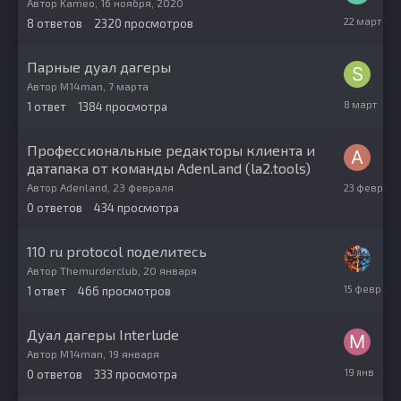
Автор
Kameo
,
16 ноября, 2020
22
8
ответов
2320
просмотров
марта
Парные дуал дагеры
Автор
M14man
,
7 марта
8
1
ответ
1384
просмотра
марта
Профессиональные редакторы клиента и
датапака от команды AdenLand (la2.tools)
23
Автор
Adenland
,
23 февраля
февраля
0
ответов
434
просмотра
110 ru protocol поделитесь
Автор
Themurderclub
,
20 января
15
1
ответ
466
просмотров
февраля
Дуал дагеры Interlude
Автор
M14man
,
19 января
19
0
ответов
333
просмотра
января