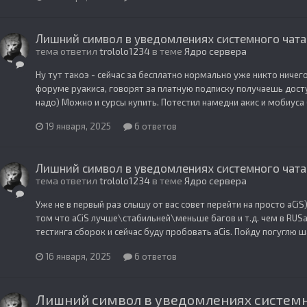
Лишний символ в уведомлениях системного чата
тема ответил
trololo1234
в теме
Ядро сервера
Ну тут такоэ - сейчас за бесплатно нормально уже никто ничег
форуме руакиса, говорят за платную подписку получаешь досту
надо) Можно и сурсы купить. Потестил намедни акис и мобиуса (б
19 января, 2025
6 ответов
Лишний символ в уведомлениях системного чата
тема ответил
trololo1234
в теме
Ядро сервера
Уже не в первый раз слышу от вас совет перейти на просто aCiS
том что aCiS лучше\стабильней\меньше багов и т.д. чем в RUSaC
тестинга сборок и сейчас буду пробовать aCis. Пойду погуглю ш
16 января, 2025
6 ответов
Лишний символ в уведомлениях системн