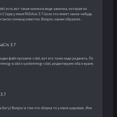
ude) есть вот такая кнопка в виде замочка, которая по
ет) Серв у меня RUSAcis 3.7 (если это имеет какое-нибудь
интаксис команд известен. Вопрос: каким образом...
Cis 3.7
один файл npcname-r.dat, вот его тоже надо редачить. По
emmsg-e.dat и systemmsg-r.dat, редактируем оба и вуаля.
3.7
а богу) Вопрос в том что сборка то у меня шаровая...Или