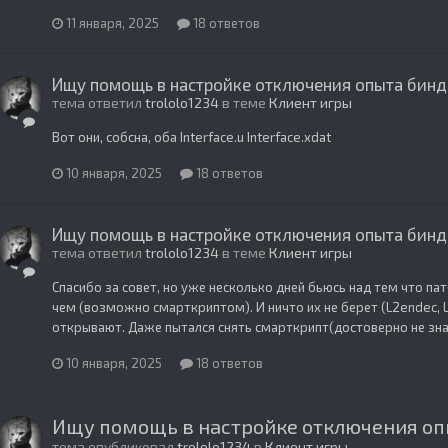
11 января, 2025
18 ответов
Ищу помощь в настройке отключения опыта бинд
тема ответил
trololo1234
в теме
Клиент игры
Вот они, собсна, оба Interface.u Interface.xdat
10 января, 2025
18 ответов
Ищу помощь в настройке отключения опыта бинд
тема ответил
trololo1234
в теме
Клиент игры
Спасибо за совет, но уже несколько дней бьюсь над тем что пат
чем (возможно смарткриптом). И ничто их не берет (L2endec, L
открывают. Даже пытался снять смарткрипт(достоверно не зная 
10 января, 2025
18 ответов
Ищу помощь в настройке отключения оп
тема опубликовал
trololo1234
в
Клиент игры