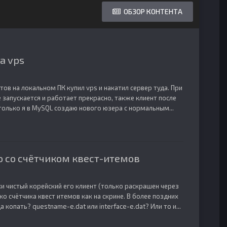
ОБЗОР КОНТЕНТА
а vps
ов на локальном ПК купил vps и накатил сервер туда. При
ё запускается и работает прекрасно, также клиент после
только я в MySQL создаю нового юзера с нормальным...
о со счётчиком квест-итемов
ки чистый корейский его клиент (только раскрашен через
о счётчика квест итемов как на скрине. В более поздних
 копать? questname-e.dat или interface-e.dat? Или то и...