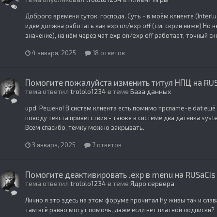
Доброго времени суток, господа. Суть - в моём клиенте (Interl
идее должна работать как exp on/exp off (см. скрин ниже) Но н
значение), на нём через чат exp on/exp off работает, точный с
4 января, 2025
18 ответов
Помогите пожалуйста изменить титул НПЦ на RUSa
тема ответил
trololo1234
в теме
База данных
upd: Решено! В систем клиента есть помимо npcname-e.dat ещё 
поводу текста приветствия - также в системе два датника syst
Всем спасибо, темку можно закрывать.
3 января, 2025
7 ответов
Помогите деактивировать .exp в menu на RUSaCis 
тема ответил
trololo1234
в теме
Ядро сервера
Лично я это здесь на этом форуме прочитал Ну живы так и слав
там всё равно могут помочь, даже если нет платной подписки?