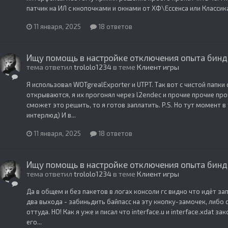
патчик на ИЛ с кнопочками и окнами от ХФ\Ессенса или Классик
11 января, 2025
18 ответов
Ищу помощь в настройке отключения опыта бинд
тема ответил
trololo1234
в теме
Клиент игры
Я использовал WOTgrealExporter и UTPT. Так вот с чистой папки 
открываются, я их прогонял через l2endec и прочие прочие проч
сможет это решить, то я готов заплатить. P.S. Но тут момент в
интерлюд) И в...
11 января, 2025
18 ответов
Ищу помощь в настройке отключения опыта бинд
тема ответил
trololo1234
в теме
Клиент игры
Да в общем и без пакетов в логах консоли гс видно что идёт за
два выхода - забиньдить байпасс на эту кнопку-замочек, либо
оттуда. НО! Как я уже и писал что interface.u и interface.xdat 
его...