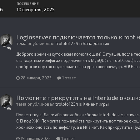
ПОСЕЩЕНИЕ
16
10 февраля, 2025
Loginserver подключается только к root н
тема опубликовал
trololo1234
в
База данных
Доброго времени суток всем помогающим) Ситуация: после тест
стандартных конфигах подключения к MySQL (т.е. root\root) вс
проброски портов подключается на ура к внешнему ip. НО! Как 
28 января, 2025
1 ответ
Помогите прикрутить на Interlude окошк
тема опубликовал
trololo1234
в
Клиент игры
Приветствую! Дано: aCisоподобная сборка Interlude и фактичес
CH3 под ХФ). Помогите пожалуйста прикрутить вот такое окошк
хрониках оно есть по дефолту, а в ИЛе нет. Как прикрутить? Куда
19 января, 2025
1 ответ