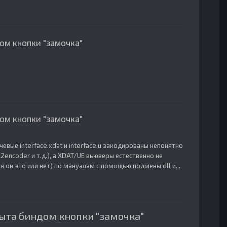
ом кнопки "замочка"
ом кнопки "замочка"
чевые interface.xdat и interface.u закодированы непонятно
2encoder и т.д.), а XDAT/UE вьюверы естественно не
он это или нет) по мануалам с помощью подмены dll и...
ыта биндом кнопки "замочка"