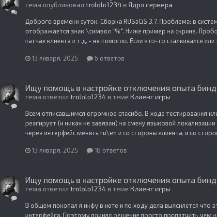
тема опубликовал
trololo1234
в
Ядро сервера
Доброго времени суток. Сборка RUSaCiS 3.7. Проблема: в сист
отображается знак \символ "%". Ниже пример на скрине. Пробо
патчах клиента и т.д. - не помогло. Если кто-то сталкивался ил
13 января, 2025
6 ответов
Ищу помощь в настройке отключения опыта бинд
тема ответил
trololo1234
в теме
Клиент игры
Всем отписавшимся огромное спасибо. В ходе тестирования кл
реагирует (и никак не завязан) на смену языковой локализации с
через интерфейс менять ru\en и со стороны клиента, и со стор
13 января, 2025
18 ответов
Ищу помощь в настройке отключения опыта бинд
тема ответил
trololo1234
в теме
Клиент игры
В общем покопал я инфу в нете и по ходу дела выясняется что 
интерфейса. Поэтому принял решение просто пропатчить чем ни