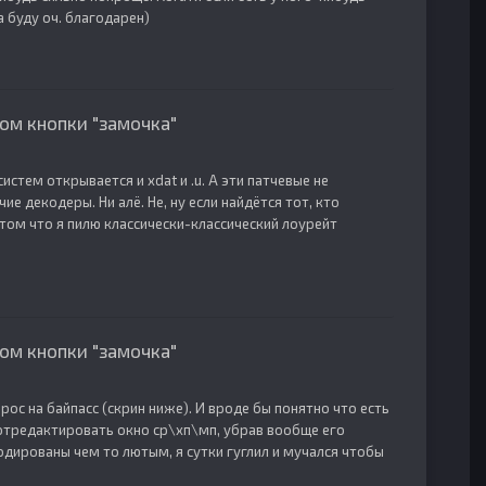
а буду оч. благодарен)
ом кнопки "замочка"
систем открывается и xdat и .u. А эти патчевые не
ие декодеры. Ни алё. Не, ну если найдётся тот, кто
 том что я пилю классически-классический лоурейт
ом кнопки "замочка"
прос на байпасс (скрин ниже). И вроде бы понятно что есть
 отредактировать окно ср\хп\мп, убрав вообще его
закодированы чем то лютым, я сутки гуглил и мучался чтобы