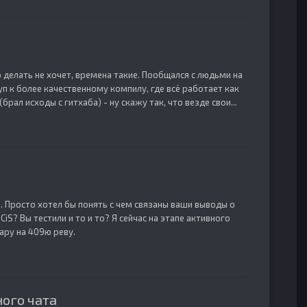
о делать не хочет, времена такие. Пообщался с людьми на
п к более качественному компилу, где всё работает как
рал исходы с гитхаба) - ну скажу так, что везде свои...
). Просто хотел бы понять с чем связаны ваши выводы о
iS? Вы тестили и то и то? Я сейчас на этапе активного
ару на 409ю реву.
ого чата