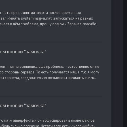
ем-чате при поднятии шмота после переменных
вал менять systemmsg-e.dat, запускаться на разных
и знает в чём проблема, прошу помочь. Заранее спасибо.
ом кнопки "замочка"
иент-патча выявились ещё проблемы - естественно он не
о стороны сервера. То есть получается каша, т.к. я могу
оны сервера, следовательно возможны варианты ru\ru...
ом кнопки "замочка"
это патч айперфекта и он абфусцирован в плане файлов
будь сильно попроще. Кстати если есть у кого-нибудь