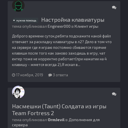
Настройка клавиатуры
нужна помощь
тема опубликовал
Engineer000
в
Клиент игры
Доброго времени суток,ребята подскажите какой файл
отвечает за раскладку клавиатуры в л2? Дело в том что
на сервере где я играю постоянно сбиваются горячие
клавиши после того как заново заходишь в игру, чат
ентер тоже не корректно работает(при нажатии на 4
клавишу - жмется всегда 2),Я искал в...
17 ноября, 2019
3 ответа
Насмешки (Taunt) Солдата из игры
Team Fortress 2
тема опубликовал
OrmJevil
в
Дополнения для
сервера