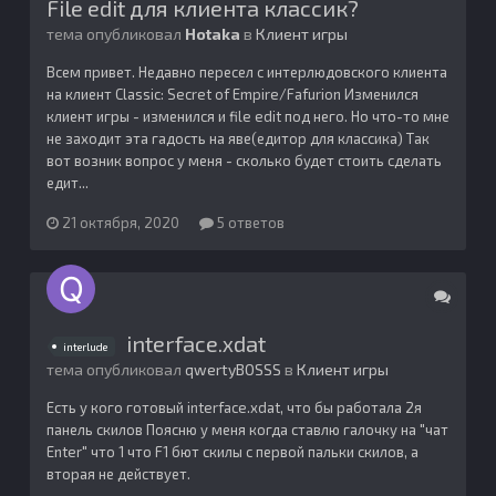
File edit для клиента классик?
тема опубликовал
Hotaka
в
Клиент игры
Всем привет. Недавно пересел с интерлюдовского клиента
на клиент Classic: Secret of Empire/Fafurion Изменился
клиент игры - изменился и file edit под него. Но что-то мне
не заходит эта гадость на яве(едитор для классика) Так
вот возник вопрос у меня - сколько будет стоить сделать
едит...
21 октября, 2020
5 ответов
interface.xdat
interlude
тема опубликовал
qwertyBOSSS
в
Клиент игры
Есть у кого готовый interface.xdat, что бы работала 2я
панель скилов Поясню у меня когда ставлю галочку на "чат
Enter" что 1 что F1 бют скилы с первой пальки скилов, а
вторая не действует.