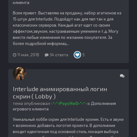
клиента
Всем привет. Выставляю на продажу, набор агатионов из
15 штук для Interlude. Подойдут как для пвп так и для
классических серверов. Каждый агат идет со своим
эффектом,звуком, настраиваемым умением и т.д. Могу
внести любые изменения по желанию покупателя. За
более подробной информац...
11 мая, 2018
34 ответа
5
Interlude анимированный логин
скрин ( Lobby )
тема опубликовал
•°•°•PsycHoO•°•°•
в
Дополнения
игрового клиента
Уникальный лобби скрин для Interlude хроник. Есть и звуки
+ возможно добавить логотип проекта. В дополнение
входит идентичная под основной стиль локация выбора