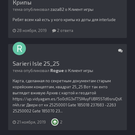
Крипы
тема опубликовал
zaza82
в
Клиент игры
Ребят всем хай есть у кого крипы из доты для interlude
28 ноября, 2019
2 ответа
Sarieri Isle 25_25
тема опубликовал
Rogue
в
Клиент игры
Карта, сделанная по секретным документам старым
корейским концептам, квадрат 25_25 Вот так енто
выглядит вживую Архив с картой и геодатой
https://up.vidyagam.es/5o0cKG3xTTSMuyFUBR5STd6sruQsK
n4h.rar Двери от кх 25250001 Gate 185018 237683 -2263
25250002 Gate 185070 23...
21 ноября, 2019
2