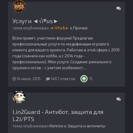
Услуги ◄√i®us►
тема опубликовал
◄√i®uS►
в
Прочее
Всем привет, участники форума! Предлагаю
профессиональные услуги по модификации игрового
клиента для вашего проекта. Работаю в этой сфере с 2010
года (сначала как хобби, а с 2014 года -
профессионально). Мои услуги: Создание уникального
оружия и сетов - с учетом особенност...
14 июля, 2015
1467 ответов
15
Lin2Guard - Антибот, защита для
L2J/PTS
тема опубликовал
Kenrixx
в
Защита и античиты