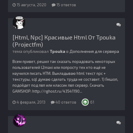
15 августа, 2020
15 ответов
[Html, Npc] Красивые Html От Tpouka
(Projectfm)
тема опубликовал
Tpоuka
в
Дополнения для сервера
Всем привет, решил так сказать порадовать некоторых
пользователей l2maxi или попросту тех кто ещё не
научился писать HTM. Выкладываю html текст npc +
текстуры, sql думаю сделать труда не составит. 1) Гмшоп,
подойдет под пвп или классик пвп сервер. Скачать
GAMSHOP: http://rghost.ru/43541190...
4 февраля, 2013
40 ответов
61