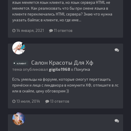
язык меняется язык клиента, но язык сервера HTML не
меняется. Как реализовать что бы при смене языка в
клиенте переключались HTML сервера? Знаю что нужна
указать байпас в клиенте, но где име...
14 января, 2021
11 ответов
Салон Красоты Для Хф
клиент
тема опубликовал
gigilo1968
в
Покупка
Есть умельцы на форуме, которые смогут перетащить
причёски и лица с линдвиора в комунити ХФ, отпишите в лс
или в скайпе, цену обговорим ))
13 июля, 2014
13 ответов