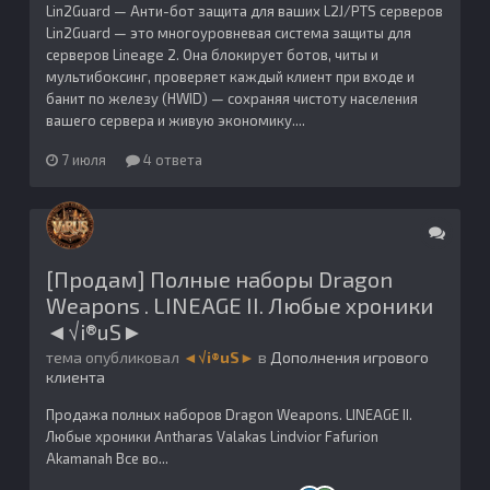
Lin2Guard — Анти-бот защита для ваших L2J/PTS серверов
Lin2Guard — это многоуровневая система защиты для
серверов Lineage 2. Она блокирует ботов, читы и
мультибоксинг, проверяет каждый клиент при входе и
банит по железу (HWID) — сохраняя чистоту населения
вашего сервера и живую экономику....
7 июля
4 ответа
[Продам] Полные наборы Dragon
Weapons . LINEAGE II. Любые хроники
◄√i®uS►
тема опубликовал
◄√i®uS►
в
Дополнения игрового
клиента
Продажа полных наборов Dragon Weapons. LINEAGE II.
Любые хроники Antharas Valakas Lindvior Fafurion
Akamanah Все во...