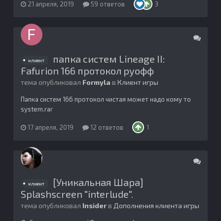
21 апреля, 2019
59 ответов
3
папка систем Lineage II:
клиент
Fafurion 166 протокол руофф
тема опубликовал
Formyla
в
Клиент игры
Папка систем 166 протокол чистая может надо кому то
system.rar
17 апреля, 2019
12 ответов
1
[Уникальная Шара]
клиент
Splashscreen "interlude".
тема опубликовал
Insider
в
Дополнения клиента игры