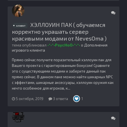
ХЭЛЛОУИН ПАК ( обучаемся
клиент
корректно украшать сервер
красивыми модами от NevesOma )
тема опубликовал
•°•°•PsycHoO•°•°•
в
Дополнения
игрового клиента
Прямо сейчас получите поразительный хэллоуин пак для
Вашего проекта с гарантированным бонусом! Сравните
это с существующими модами и заберите данный пак
прямо сейчас. В данном паке можно найти шикарных NPC
с эффектами, шикарные аксессуары, хэллоуин оружия как
нечто особенное для игроков, к...
5 октября, 2019
3 ответа
1