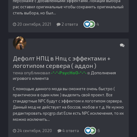
персонаже с добавленными эффектами. Локации выбора
рас оставил оригинальные чтобы сохранить оригинальный
стиль выбора, но был...
20 сентября, 2021
2 ответа
4
Дефолт НПЦ в Нпц с эффектами +
логотипом сервера ( аддон )
тема опубликовал
•°•°•PsycHoO•°•°•
в
Дополнения
игрового клиента
С помощью данного мода вы сможете очень быстро (
практически в один клик ) выделить свой проект. Все
стандартные NPC будут с эффектом и логотипом сервера.
Данный мод не действует на боссов, мобов и т.д. Не нужно
редактировать npcgrp.dat Если есть NPC исключения, то их
можно исключить...
24 сентября, 2020
4 ответа
6