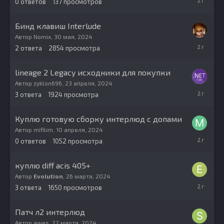
0
ответов
137
просмотров
июля,
2024
Бинд клавиш Interlude
Автор
Nomix
,
30 мая, 2024
31
2
ответа
2854
просмотра
мая,
2024
lineage 2 Legacy исходники для покупки
Автор
zyklon696
,
23 апреля, 2024
24
3
ответа
1924
просмотра
апреля,
2024
Куплю готовую сборку интерлюд с допами
Автор
mifilim
,
10 апреля, 2024
10
0
ответов
1052
просмотра
апреля,
2024
куплю diff acis 405+
Автор
Evolution
,
26 марта, 2024
26
3
ответа
1650
просмотров
марта,
2024
Патч л2 интерлюд
Автор
awes
,
22 марта, 2024