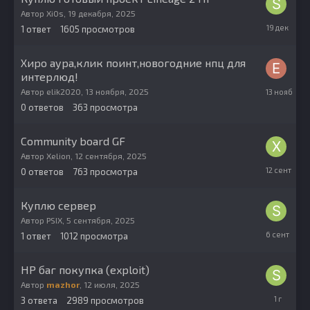
Автор
Xi0s
,
19 декабря, 2025
19
1
ответ
1605
просмотров
декабря,
2025
Хиро аура,клик поинт,новогодние нпц для
интерлюд!
13
Автор
elik2020
,
13 ноября, 2025
ноября,
0
ответов
363
просмотра
2025
Community board GF
Автор
Xelion
,
12 сентября, 2025
12
0
ответов
763
просмотра
сентября,
2025
Куплю сервер
Автор
PSIX
,
5 сентября, 2025
6
1
ответ
1012
просмотра
сентября,
2025
HP баг покупка (exploit)
Автор
mazhor
,
12 июля, 2025
13
3
ответа
2989
просмотров
июля,