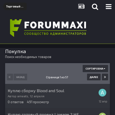
Торговый раздел
Покупка
Поиск необходимых товаров
СОРТИРОВКА
Страница 1 из 57
НАЗАД
ДАЛЕЕ
Куплю сборку Blood and Soul
Автор
ameats
,
12 апреля
12
0
ответов
491
просмотр
апреля
Куплю готовый проект Lineage 2 HF