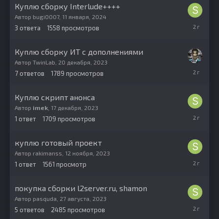
Куплю сборку Interlude++++
Автор
bugi0007
,
11 января, 2024
11
3
ответа
1558
просмотров
января,
2024
Куплю сборку ИТ с дополнениями
Автор
TwinLab
,
20 декабря, 2023
21
7
ответов
1789
просмотров
декабря,
2023
Куплю скрипт анонса
Автор
imek
,
17 декабря, 2023
17
1
ответ
1709
просмотров
декабря,
2023
куплю готовый проект
Автор
rakimanss
,
12 ноября, 2023
13
1
ответ
1561
просмотр
ноября,
2023
покупка сборки l2server.ru, shamon
Автор
pasquda
,
27 августа, 2023
11
5
ответов
2485
просмотров
ноября,