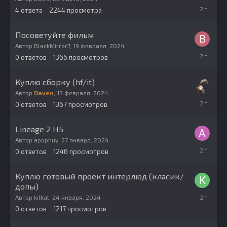
23
4
ответа
2244
просмотра
марта,
2024
Посоветуйте фильм
Автор
BlackMirror7
,
19 февраля, 2024
19
0
ответов
1366
просмотров
февраля,
2024
Куплю сборку (hf/it)
Автор
Daven
,
13 февраля, 2024
13
0
ответов
1367
просмотров
февраля,
2024
Lineage 2 H5
Автор
apophuy
,
27 января, 2024
27
0
ответов
1246
просмотров
января,
2024
Куплю готовый проект интерлюд (класик/
допы)
24
Автор
kitkat
,
24 января, 2024
января,
0
ответов
1217
просмотров
2024