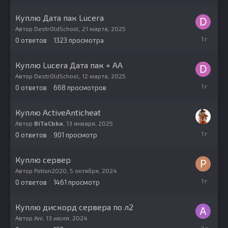
2025
Куплю Дата пак Lucera
Автор
DestrOldSchool
,
21 марта, 2025
21
0
ответов
1323
просмотра
марта,
2025
Куплю Lucera Дата пак + АА
Автор
DestrOldSchool
,
12 марта, 2025
12
0
ответов
668
просмотров
марта,
2025
Куплю ActiveAnticheat
Автор
BiTaCbka
,
13 января, 2025
13
0
ответов
901
просмотр
января,
2025
Куплю сервер
Автор
Potion2020
,
5 октября, 2024
5
0
ответов
1461
просмотр
октября,
2024
Куплю дискорд сервера по л2
Автор
Ani
,
13 июля, 2024
13