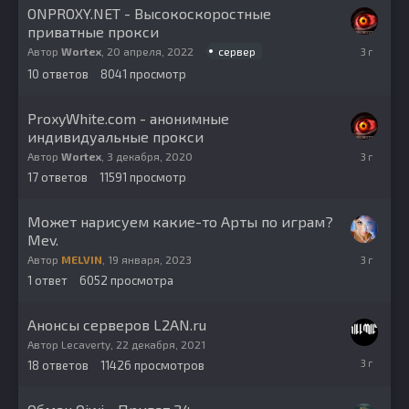
ONPROXY.NET - Высокоскоростные
приватные прокси
30
сервер
Автор
Wortex
,
20 апреля, 2022
апреля,
10
ответов
8041
просмотр
2023
ProxyWhite.com - анонимные
индивидуальные прокси
19
Автор
Wortex
,
3 декабря, 2020
апреля,
17
ответов
11591
просмотр
2023
Может нарисуем какие-то Арты по играм?
Mev.
19
Автор
MELVIN
,
19 января, 2023
января,
1
ответ
6052
просмотра
2023
Анонсы серверов L2AN.ru
Автор
Lecaverty
,
22 декабря, 2021
14
18
ответов
11426
просмотров
октября,
2022