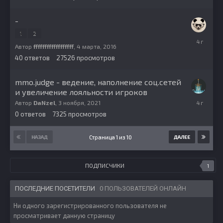
-
1
2
2
декабря,
Автор
ffffffffffffffffff
,
4 марта, 2016
2021
40
ответов
27526
просмотров
mmo.judge - ведение, наполнение соц.сетей
и увеличение лояльности игроков
3
Автор
DaNzel
,
3 ноября, 2021
ноября,
0
ответов
7325
просмотров
2021
Страница 1 из 10
НАЗАД
ДАЛЕЕ
ПОДПИСЧИКИ
1
ПОСЛЕДНИЕ ПОСЕТИТЕЛИ
0 ПОЛЬЗОВАТЕЛЕЙ ОНЛАЙН
Ни одного зарегистрированного пользователя не
просматривает данную страницу