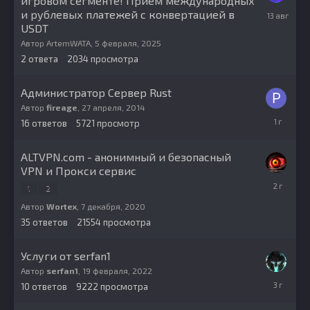
игровом сегменте! Прием международных
13
и рублевых платежей с конвертацией в
августа,
USDT
2025
Автор
ArtemWATA
,
5 февраля, 2025
2
ответа
2034
просмотра
Администратор Сервер Rust
Автор
fireage
,
27 апреля, 2014
19
16
ответов
5721
просмотр
ноября,
2024
ALTVPN.com - анонимный и безопасный
VPN и Прокси сервис
4
1
2
октября,
2023
Автор
Wortex
,
7 декабря, 2020
35
ответов
21554
просмотра
Услуги от serfan1
Автор
serfan1
,
19 февраля, 2022
19
10
ответов
9222
просмотра
мая,
2023