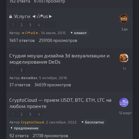
192
ответа
67051
просмотр
Услуги ◄√i®us►
1
2
3
4
59
Пятница
в
клиент
Автор
◄√i®uS►
,
14 июля, 2015
02:03
1467
ответов
259106
просмотров
Студия моушн дизайна 3d визуализации и
моделирования DeDs
15
1
2
января,
2025
Автор
devaltor
,
5 октября, 2016
37
ответов
34639
просмотров
CryptoCloud — прием USDT, BTC, ETH, LTC на
любом проекте
12
1
2
3
4
марта
бесплатно
Автор
CryptoCloud
,
2 сентября, 2022
предложение
92
ответа
21738
просмотров