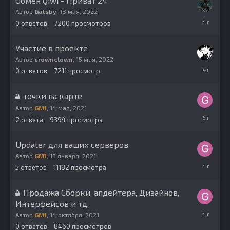
Обмен Qiwi - Приват 24
Автор
Gatsby
,
18 мая, 2022
18
0
ответов
7200
просмотров
мая,
2022
Участие в проекте
Автор
crownclown
,
15 мая, 2022
15
0
ответов
7211
просмотр
мая,
2022
точки на карте
Автор
GM1
,
14 мая, 2021
15
2
ответа
9394
просмотра
мая,
2021
Updater для ваших серверов
Автор
GM1
,
13 января, 2021
3
5
ответов
11182
просмотра
апреля,
2022
Продажа Сборки, апдейтера, Дизайнов,
Интерфейсов и тд.
14
Автор
GM1
,
14 октября, 2021
октября,
0
ответов
8460
просмотров
2021