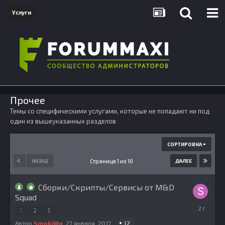
Услуги
Прочее
Темы со специфическими услугами, которые не попадают ни под
один из вышеуказанных разделов
СОРТИРОВКА
Страница 1 из 10
НАЗАД
ДАЛЕЕ
Сборки/Скрипты/Сервисы от M&D
Squad
12
1
2
3
августа,
2023
l2
Автор
SmokiMo
,
27 января, 2017