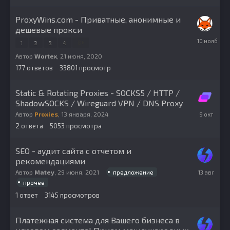
ProxyWins.com - Приватные, анонимные и
дешевые прокси
10
1
2
3
4
8
ноября,
2025
Автор
Wortex
,
21 июня, 2020
177
ответов
33801
просмотр
Static & Rotating Proxies - SOCKS5 / HTTP /
ShadowSOCKS / Wireguard VPN / DNS Proxy
9
Автор
Proxies
,
13 января, 2024
октября,
2
ответа
5053
просмотра
2025
SEO - аудит сайта с отчетом и
рекомендациями
13
предложение
Автор
Matey
,
29 июня, 2021
августа,
прочее
2025
1
ответ
3145
просмотров
Платежная система для Вашего бизнеса в