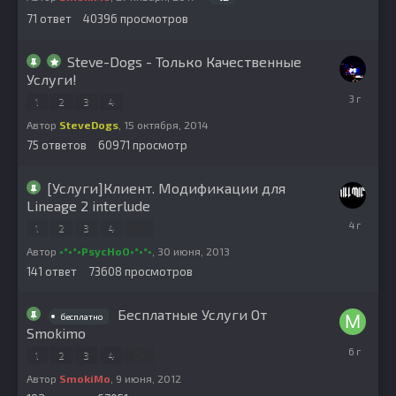
71
ответ
40396
просмотров
Steve-Dogs - Только Качественные
Услуги!
19
1
2
3
4
сентября,
2022
Автор
SteveDogs
,
15 октября, 2014
75
ответов
60971
просмотр
[Услуги]Клиент. Модификации для
Lineage 2 interlude
6
1
2
3
4
6
июня,
2022
Автор
•°•°•PsycHoO•°•°•
,
30 июня, 2013
141
ответ
73608
просмотров
Бесплатные Услуги От
бесплатно
Smokimo
23
1
2
3
4
8
сентября,
2019
Автор
SmokiMo
,
9 июня, 2012