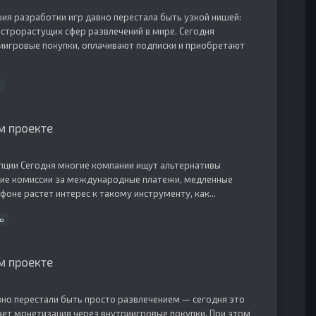
ия разработки игр давно перестала быть узкой нишей:
строрастущих сфер развлечений в мире. Сегодня
игровые покупки, оплачивают подписки и приобретают
м проекте
опции Сегодня многие компании ищут альтернативы
кие комиссии за международные платежи, медленные
оне растет интерес к такому инструменту, как...
о
м проекте
но перестали быть просто развлечением — сегодня это
ет монетизация через внутриигровые покупки. При этом