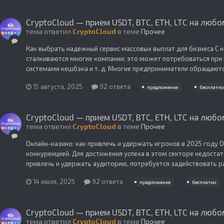
CryptoCloud — прием USDT, BTC, ETH, LTC на любо
тема ответил
CryptoCloud
в теме
Прочее
Как выбрать надежный сервис массовых выплат для бизнеса С
сталкиваются многие компании: это может потребоваться при 
системами кешбэка и т. д. Многие предприниматели обращаются 
15 августа, 2025
92 ответа
предложение
бесплатно
CryptoCloud — прием USDT, BTC, ETH, LTC на любо
тема ответил
CryptoCloud
в теме
Прочее
Онлайн-казино: как привлечь и удержать игроков в 2025 году 
конкуренцией. Для достижения успеха в этом секторе недоста
привлечь и удержать аудиторию, потребуется задействовать р
14 июля, 2025
92 ответа
предложение
бесплатно
CryptoCloud — прием USDT, BTC, ETH, LTC на любо
тема ответил
CryptoCloud
в теме
Прочее