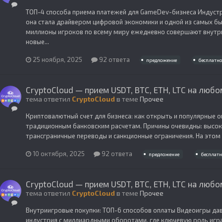
ТОП-4 способа приема платежей для GameDev-бизнеса Индустр
она стала драйвером цифровой экономики и одной из самых бы
миллионы игроков по всему миру ежедневно совершают внутри
новые...
25 ноября, 2025
92 ответа
предложение
бесплатно
CryptoCloud — прием USDT, BTC, ETH, LTC на любо
тема ответил
CryptoCloud
в теме
Прочее
Криптовалютный счет для бизнеса: как открыть и популярные 
традиционным банковским расчетам. Причины очевидны: высо
трансграничные переводы и санкционные ограничения. На этом ф
10 октября, 2025
92 ответа
предложение
бесплатн
CryptoCloud — прием USDT, BTC, ETH, LTC на любо
тема ответил
CryptoCloud
в теме
Прочее
Внутриигровые покупки: ТОП-6 способов оплаты Видеоигры дав
индустрия с миллиардными оборотами, где ключевую роль игра