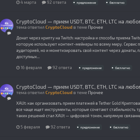
4 марта
92 ответа
предложение
бесплатно
CryptoCloud — прием USDT, BTC, ETH, LTC на любо
тема ответил
CryptoCloud
в теме
Прочее
Донат через крипту на Twitch: настройка и способы приема Tw
которую используют контент-мейкеры по всему миру. Сервис п
аудиторией, но и монетизировать свой контент через донаты, п
доступных...
16 февраля
92 ответа
предложение
бесплатно
CryptoCloud — прием USDT, BTC, ETH, LTC на любо
тема ответил
CryptoCloud
в теме
Прочее
XAUt: как организовать прием платежей в Tether Gold Криптов
все чаще ищет инструменты, которые сочетают стабильность т
таких решений стал XAUt — цифровой токен, напрямую связанный
5 февраля
92 ответа
предложение
бесплатно