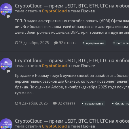
CryptoCloud — прием USDT, BTC, ETH, LTC на любо
тема ответил
CryptoCloud
в теме
Прочее
ТОП-9 видов альтернативных способов оплаты (APM) Сфера пла
лет. Все больше пользователей обращаются к альтернативным 
денег. Электронные кошельки, BNPL, криптовалюта и другие опци
15 декабря, 2025
92 ответа
предложение
бесплатн
CryptoCloud — прием USDT, BTC, ETH, LTC на любо
тема ответил
CryptoCloud
в теме
Прочее
Продажи к Новому году: 6 лучших способов заработать больш
перспективных сезонов для бизнеса, который позволяет значи
бренда. По оценкам Adobe, в ноябре-декабре 2025 года покуп
сумма по...
4 декабря, 2025
92 ответа
предложение
бесплатно
CryptoCloud — прием USDT, BTC, ETH, LTC на любо
тема ответил
CryptoCloud
в теме
Прочее