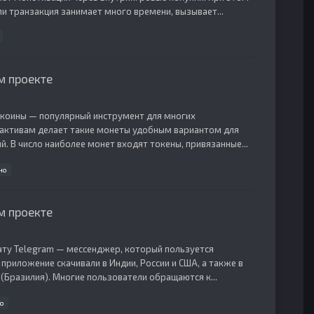
ли транзакция занимает много времени, вызывает...
м проекте
лкоины — популярный инструмент для многих
 активам делает такие монеты удобным вариантом для
. В число наиболее монет входят токены, привязанные...
но
м проекте
лату Telegram — мессенджер, который пользуется
 приложение скачивали в Индии, России и США, а также в
 (Бразилия). Многие пользователи обращаются к...
о