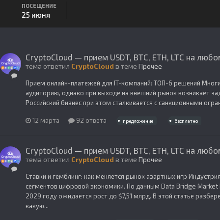
ПОСЕЩЕНИЕ
25 июня
CryptoCloud — прием USDT, BTC, ETH, LTC на любо
тема ответил
CryptoCloud
в теме
Прочее
Прием онлайн-платежей для IT-компаний: ТОП-6 решений Мног
аудиторию, однако при выходе на внешний рынок возникает зада
Российский бизнес при этом сталкивается с санкционными огра
12 марта
92 ответа
предложение
бесплатно
CryptoCloud — прием USDT, BTC, ETH, LTC на любо
тема ответил
CryptoCloud
в теме
Прочее
Ставки и гемблинг: как меняется рынок азартных игр Индустри
сегментов цифровой экономики. По данным Data Bridge Market R
2029 году ожидается рост до $7,51 млрд. В этой статье разбе
какую...