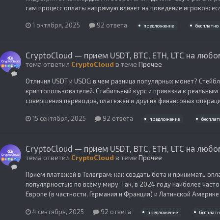
сам процесс оплаты напрямую влияет на поведение игроков: ес
1 октября, 2025
92 ответа
предложение
бесплатно
CryptoCloud — прием USDT, BTC, ETH, LTC на любо
тема ответил
CryptoCloud
в теме
Прочее
Отличия USDT и USDC: в чем разница популярных монет? Стейб
криптопользователей. Стабильный курс и привязка к реальным
совершения переводов, платежей и других финансовых операций
15 сентября, 2025
92 ответа
предложение
бесплат
CryptoCloud — прием USDT, BTC, ETH, LTC на любо
тема ответил
CryptoCloud
в теме
Прочее
Прием платежей в Телеграм: как создать бота и принимать оп
популярностью по всему миру. Так, в 2024 году наиболее часто
Европе (в частности, Германия и Франция) и Латинской Америке
4 сентября, 2025
92 ответа
предложение
бесплатн