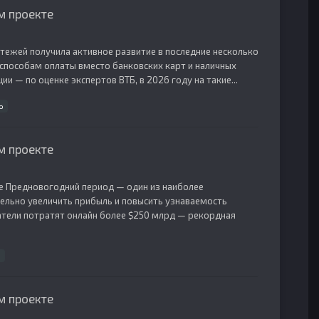
м проекте
тежей получила активное развитие в последние несколько
способам оплаты вместо банковских карт и наличных
и — по оценке экспертов ВТБ, в 2026 году на такие...
о
м проекте
е Предновогодний период — один из наиболее
тельно увеличить прибыль и повысить узнаваемость
атели потратят онлайн более $250 млрд — рекордная
м проекте