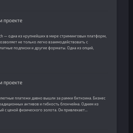
м проекте
itch — одна из крупнейших в мире стриминговых платформ,
озволяет не только легко взаимодействовать с
латные подписки и другие форматы. Одна из опций,
м проекте
алютные платежи давно вышли за рамки биткоина. Бизнес
радиционных активов и гибкость блокчейна. Одним из
 с ценой физического золота. Он привлекает...