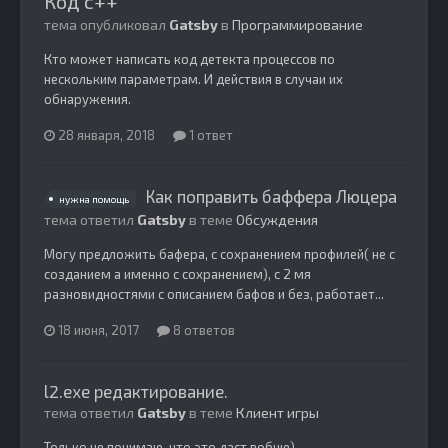
Код с++
тема опубликовал
Gatsby
в
Программирование
Кто может написать код детекта процессов по
нескольким параметрам. И действия в случаи их
обнаружения.
28 января, 2018
1 ответ
Как поправить баффера Люцера
нужна помощь
тема ответил
Gatsby
в теме
Обсуждения
Могу предложить бафера, с сохранением профилей( не с
созданием а именно с сохранением), с 2 мя
разновидностями с описанием бафов и без, работает...
18 июня, 2017
8 ответов
l2.exe редактирование.
тема ответил
Gatsby
в теме
Клиент игры
Только не понимаю, что это даст вобще)