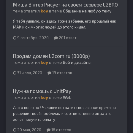
Миша Вiнтер Рисует на своём сервере L2BRO
тема ответил
koy
в теме
Общение на любую тему
Я тебя удивлю, он здесь тоже забанен, его прошлый ник
МАК и он многих людей до этого кидал.
9 сентября, 2020
201 ответ
Продам домен L2com.ru (8000р)
тема ответил
koy
в теме
Веб и дизайны
31 июля, 2020
19 ответов
Нужна помощь с UnitPay
тема ответил
koy
в теме
Web
А что понятно? Человек потратит свое личное время на
решение твоей проблемы и соответственно он за это
хочет получить оплату
20 мая, 2020
16 ответов