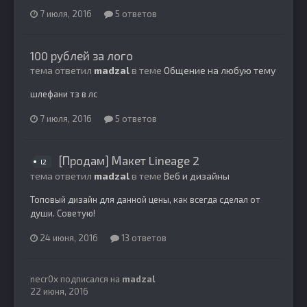
7 июля, 2016
5 ответов
100 рублей за лого
тема ответил
madzal
в теме
Общение на любую тему
шлефани тз в лс
7 июля, 2016
5 ответов
[Продам] Макет Lineage 2
l2
тема ответил
madzal
в теме
Веб и дизайны
Топовый дизайн для данной цены, как всегда сделал от
души. Советую!
24 июня, 2016
13 ответов
necr0x
подписался на
madzal
22 июня, 2016