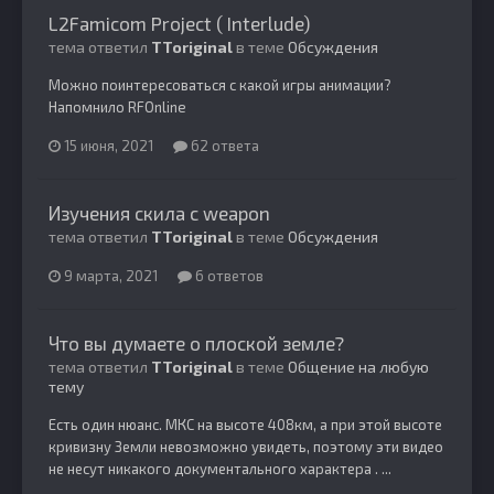
L2Famicom Project ( Interlude)
тема ответил
TToriginal
в теме
Обсуждения
Можно поинтересоваться с какой игры анимации?
Напомнило RFOnline
15 июня, 2021
62 ответа
Изучения скила с weapon
тема ответил
TToriginal
в теме
Обсуждения
9 марта, 2021
6 ответов
Что вы думаете о плоской земле?
тема ответил
TToriginal
в теме
Общение на любую
тему
Есть один нюанс. МКС на высоте 408км, а при этой высоте
кривизну Земли невозможно увидеть, поэтому эти видео
не несут никакого документального характера . ...