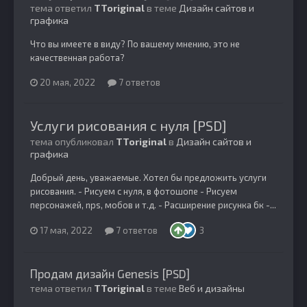
тема ответил
TToriginal
в теме
Дизайн сайтов и
графика
Что вы имеете в виду? По вашему мнению, это не
качественная работа?
20 мая, 2022
7 ответов
Услуги рисования с нуля [PSD]
тема опубликовал
TToriginal
в
Дизайн сайтов и
графика
Добрый день, уважаемые. Хотел бы предложить услуги
рисования. - Рисуем с нуля, в фотошопе - Рисуем
персонажей, nps, мобов и т.д. - Расширение рисунка 6к -...
17 мая, 2022
7 ответов
3
Продам дизайн Genesis [PSD]
тема ответил
TToriginal
в теме
Веб и дизайны