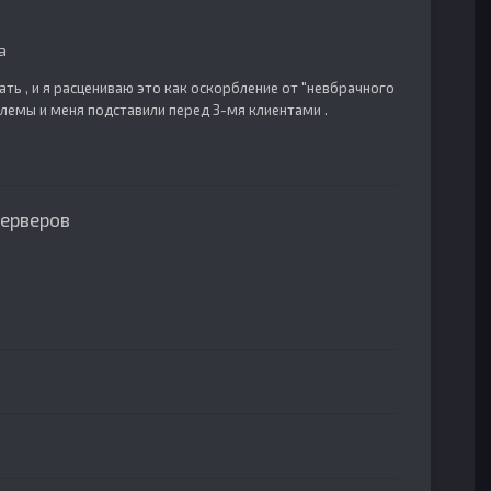
а
ть , и я расцениваю это как оскорбление от "невбрачного
облемы и меня подставили перед 3-мя клиентами .
серверов