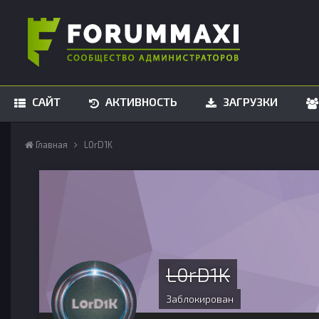
САЙТ
АКТИВНОСТЬ
ЗАГРУЗКИ
Главная
L0rD1K
L0rD1K
Заблокирован