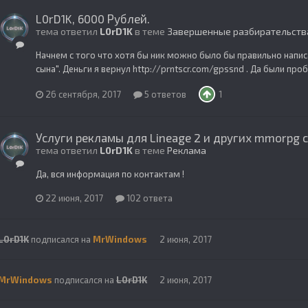
L0rD1K, 6000 Рублей.
тема ответил
L0rD1K
в теме
Завершенные разбирательств
Начнем с того что хотя бы ник можно было бы правильно написа
сына". Деньги я вернул http://prntscr.com/gpssnd . Да были пр
26 сентября, 2017
5 ответов
1
Услуги рекламы для Lineage 2 и других mmorpg 
тема ответил
L0rD1K
в теме
Реклама
Да, вся информация по контактам !
22 июня, 2017
102 ответа
L0rD1K
подписался на
MrWindows
2 июня, 2017
MrWindows
подписался на
L0rD1K
2 июня, 2017