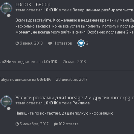
L0rD1K - 6800р
тема ответил
L0rD1K
в теме
Завершенные разбирательств
Всем здравствуйте. К сожалению в недавнем времени у меня б
несколько заказов, но не все успел выполнить, потому и послед
момент , не всегда могу зайти в скайп. Особенно последние 2 не
6 июня, 2018
11 ответов
2
La2Hero
подписался на
L0rD1K
24 мая, 2018
Taliya
подписался на
L0rD1K
28 декабря, 2017
Услуги рекламы для Lineage 2 и других mmorpg 
тема ответил
L0rD1K
в теме
Реклама
Напишите по контактам, дадим полную информацию
5 декабря, 2017
102 ответа