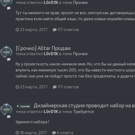
тема ответил
L0rD1K
в теме
Прочее
Тут ты немного не прав, просят не все, смотря как договоришьс
практика если найти общий язык, то даже новые ноунейм кланы 
23 марта, 2017
117 ответов
[Срочно] Alltar Продам
тема ответил
L0rD1K
в теме
Прочее
Ну у проекта есть какое-никакое имя. Но, что бы на данный мо
влупить как минимум тысяч 200, что бы навести жесткого шорох
сейчас они уже не пойдут просто так без предоплаты, а дадите п
23 марта, 2017
117 ответов
Дизайнерская студия проводит набор на в
прочее
тема ответил
L0rD1K
в теме
Требуется
Удачного набора !
18 марта, 2017
4 ответа