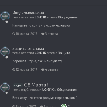
Ищу компаньона
тема ответил
L0rD1K
в теме
Обсуждения
Напишите по контактам, дам человека
16 марта, 2017
3 ответа
Защита от спама
тема ответил
L0rD1K
в теме
Защита
Хорошая штука, очень выручает)
12 марта, 2017
4 ответа
C 8 Марта !
идея
тема опубликовал
L0rD1K
в
Обсуждения
Всех девушек этого форума с праздником )
8 марта, 2017
3 ответа
2