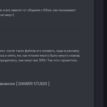
я, и все зависит от общения с КЛом, как показывает
не кинут)
мент, после таких фейлов его оживить, надо в рекламу
а и опять же, как я понял много было кинуто кланов,
редоплату, они кинут вас 99% ! Так что с проектом...
акансии [ DAIWER STUDIO ]