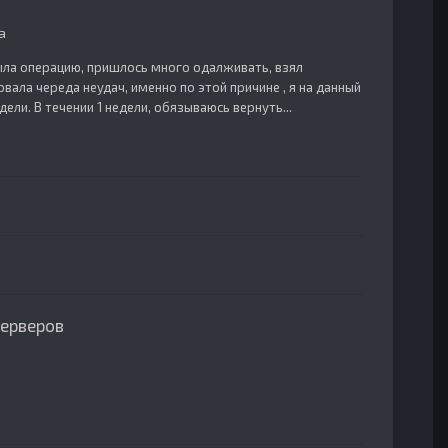
а
ыла операцию, пришлось много одалживать, взял
овала череда неудач, именно по этой причине , я на данный
дели. В течении 1 недели, обязываюсь вернуть...
серверов