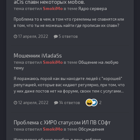
aCis спавн некоторых мобов.
тема ответил
SmokiMo
в теме
Ядро сервера
Проблема то в чем, в том что гремлины не спавнятся или
в том, что ты не можешь найти где прописан их спавн?
17 апреля, 2022
5 ответов
Мошенник iVladaSs
тема ответил
SmokiMo
в теме
Общение на любую
тему
Я поражаюсь порой как вы находите людей с "хорошей"
репутацией, которые вас кидают регулярно, при том, что
у них даже постов нет на форуме, своих тем с услугами...
12 апреля, 2022
14 ответов
2
Проблема с ХИРО статусом ИЛ ПВ СОфт
тема ответил
SmokiMo
в теме
Обсуждения
Исправляют обычно ошибки, я лишь добавил