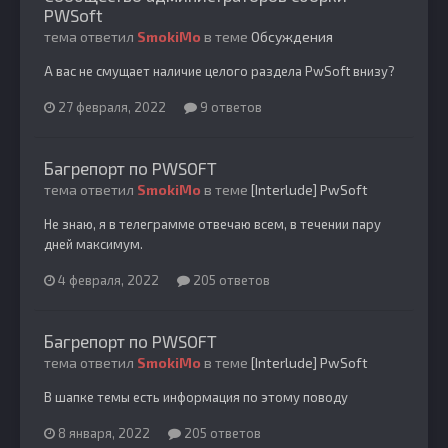
PWSoft
тема ответил
SmokiMo
в теме
Обсуждения
А вас не смущает наличие целого раздела PwSoft внизу?
27 февраля, 2022
9 ответов
Багрепорт по PWSOFT
тема ответил
SmokiMo
в теме
[Interlude] PwSoft
Не знаю, я в телеграмме отвечаю всем, в течении пару
дней максимум.
4 февраля, 2022
205 ответов
Багрепорт по PWSOFT
тема ответил
SmokiMo
в теме
[Interlude] PwSoft
В шапке темы есть информация по этому поводу
8 января, 2022
205 ответов