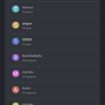
telonyx
17 июня
sniper
19 мая
11111111
11 мая
BneADekBaTe
28 апреля
mortals
27 апреля
Andrii
14 апреля
ribcage