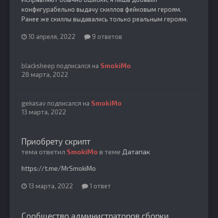
конфигурабельно выдачу скиллов фейковым героям.
Ранее же скиллы выдавались только реальным героям.
10 апреля, 2022
9 ответов
blacksheep
подписался на
SmokiMo
28 марта, 2022
gekasav
подписался на
SmokiMo
13 марта, 2022
Приобрету скрипт
тема ответил
SmokiMo
в теме
Датапак
https://t.me/MrSmokiMo
13 марта, 2022
1 ответ
Сообщество администраторов сборки