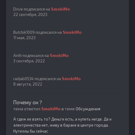
Drive
подписался на
SmokiMo
22 сентября, 2023
Butchik1009
подписался на
SmokiMo
11 мая, 2023
Anth
подписался на
SmokiMo
3 сентября, 2022
radjab0534
подписался на
SmokiMo
8 августа, 2022
Почему он ?
тема ответил
SmokiMo
в теме
Обсуждения
А гдеж ее взять то? Деньги есть, а купить негде. Да и
электричества нет, живу в бараке в центре города.
Нутеллы бы сейчас