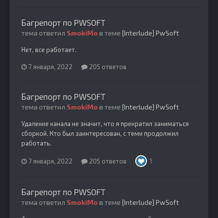
Багрепорт по PWSOFT
тема ответил
SmokiMo
в теме
[Interlude] PwSoft
Нет, все работает.
7 января, 2022
205 ответов
Багрепорт по PWSOFT
тема ответил
SmokiMo
в теме
[Interlude] PwSoft
Удаление канала не значит, что я прекратил заниматься
сборкой. Кто был заинтересован, с теми продолжил
работать.
7 января, 2022
205 ответов
1
Багрепорт по PWSOFT
тема ответил
SmokiMo
в теме
[Interlude] PwSoft