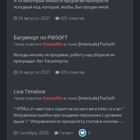
А то некоторые личности предлагаю приобрести
исходный код, который, якобы, был продан мной.
24 августа, 2021
205 ответов
Багрепорт по PWSOFT
тема ответил
SmokiMo
в теме
[Interlude] PwSoft
Исходы никому не продавал, работу над сборкой не
прекращал. Нет багрепорта.
24 августа, 2021
205 ответов
Live Timeline
тема ответил
SmokiMo
в теме
[Interlude] PwSoft
* HTMLи от квестов и скриптов по местам в html-ru и en *
Исправлена ошибка при создании персонажа с уровнем
выше 1 * Исправления по приоритету статов в скиллах -...
1 октября, 2020
1 ответ
3