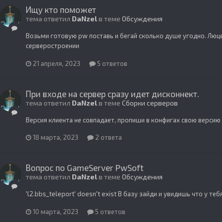
Ищу кто поможет
тема ответил
DaNzel
в теме
Обсуждения
Возьми готовую pw поставь и бегай сколько душе угодно. Люц
серверостроении
21 апреля, 2023
5 ответов
При входе на сервер сразу идет дисконнект.
тема ответил
DaNzel
в теме
Сборки серверов
Версия клиента не совпадает, пропиши в конфигах свою версию
18 марта, 2023
2 ответа
Вопрос по GameServer PwSoft
тема ответил
DaNzel
в теме
Обсуждения
'l2.bbs_teleport' doesn't exist В базу зайди и увидишь что у те
10 марта, 2023
5 ответов