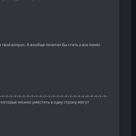
 твой вопрос. А вообще почитал бы стать и все понял
-=-=-=-=-=-=-=-=-=-=-=-=-=-=-=-=-=-=-=-=-=-=-=-=-=-=-
, которые можно уместить в одну строку могут