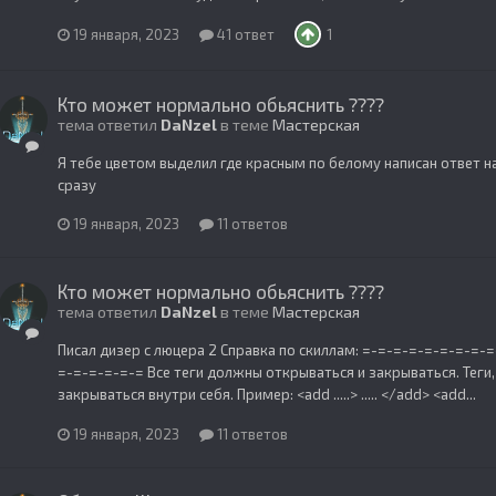
19 января, 2023
41 ответ
1
Кто может нормально обьяснить ????
тема ответил
DaNzel
в теме
Мастерская
Я тебе цветом выделил где красным по белому написан ответ на
сразу
19 января, 2023
11 ответов
Кто может нормально обьяснить ????
тема ответил
DaNzel
в теме
Мастерская
Писал дизер с люцера 2 Справка по скиллам: =-=-=-=-=-=-=-=
=-=-=-=-=-= Все теги должны открываться и закрываться. Теги
закрываться внутри себя. Пример: <add .....> ..... </add> <add...
19 января, 2023
11 ответов