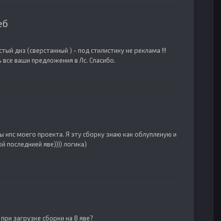
еб
ый диз (сверстанный ) - под стилистику не реклама !!!
 все ваши предложения в Лс. Спасибо.
ы нпс моего проекта. Я эту сборку знаю как облупленую и
й последнией яве)))) логика)
 при загрузке сборки на 8 яве?