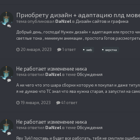
Приобрету дизайн + адаптацию плд мов
тема опубликовал
DaNzel
в
Дизайн сайтов и графика
Добрый день, господа! Нужен дизайн + адаптация или просто чист
светлые тона , минимум анимации , простота Готов рассмотреть
20 января, 2023
1 ответ
web
верстка
Не работает изменение ника
тема ответил
DaNzel
в теме
Обсуждения
А ни чего что это шара сборки которую я покупал и даже титул
я не думаю что ТС знал что ява нужна старая, а запустил на само
19 января, 2023
41 ответ
Не работает изменение ника
тема ответил
DaNzel
в теме
Обсуждения
Яву 7u41 поставь и будет все работать, тебя не смутили ошибки