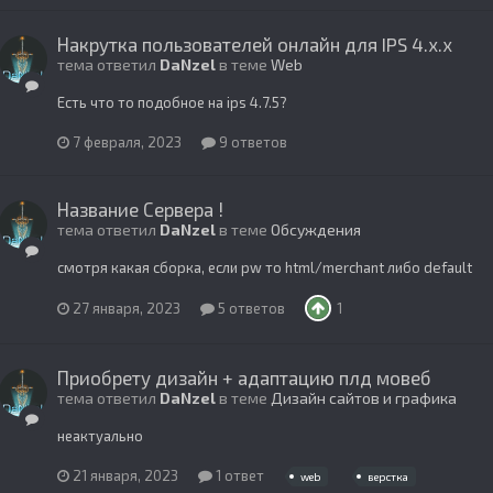
Накрутка пользователей онлайн для IPS 4.x.x
тема ответил
DaNzel
в теме
Web
Есть что то подобное на ips 4.7.5?
7 февраля, 2023
9 ответов
Название Сервера !
тема ответил
DaNzel
в теме
Обсуждения
смотря какая сборка, если pw то html/merchant либо default
27 января, 2023
5 ответов
1
Приобрету дизайн + адаптацию плд мовеб
тема ответил
DaNzel
в теме
Дизайн сайтов и графика
неактуально
21 января, 2023
1 ответ
web
верстка