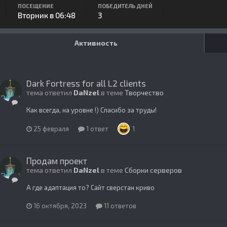
ПОСЕЩЕНИЕ
ПОБЕДИТЕЛЬ ДНЕЙ
Вторник в 06:48
3
Активность
Dark Fortress for all L2 clients
тема ответил
DaNzel
в теме
Творчество
Как всегда, на уровне !) Спасибо за труды!
25 февраля
1 ответ
1
Продам проект
тема ответил
DaNzel
в теме
Сборки серверов
А где адаптация то? Сайт сверстан криво
16 октября, 2023
11 ответов