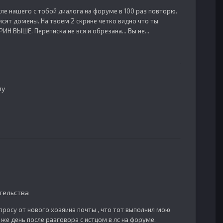
сле нашего с тобой диалога на форуме в 100 раз повторю.
исят домены. На твоем 2 скрине четко видно что ты
ИН ВЫШЕ. Переписка не вся и обрезана... Вы не...
му
тельства
просу от нового хозяина почты , что тот выполнил мою
же день после разговора с истцом в лс на форуме.