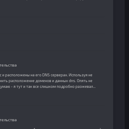
тельства
с и расположены на его DNS серверах. Используя не
внить расположение доменов и данных dns. Опять не
 Думаю - я тут и так все слишком подробно разжевал...
тельства