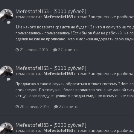
Mefestofel163 - [5000 рублей]
тема ответил
Mefestofel163
в теме
Завершенные разбира
1.Не какого возврата средств не будет!!! За что я кому то че 
пользовались - пользовались ! Если бы он был не рабочий , не 
сделки не где не прописано , что я должен надорвать свою задни
21 апреля, 2016
27 ответов
Mefestofel163 - [5000 рублей]
тема ответил
Mefestofel163
в теме
Завершенные разбира
Предлагаю в таком случаи обратиться в тикет систему 2domians
произведен. По тому как, более вариантов решение данной сит
истцу - если продукт целиком продан ему, + ко всему он же сам
20 апреля, 2016
27 ответов
Mefestofel163 - [5000 рублей]
тема ответил
Mefestofel163
в теме
Завершенные разбира