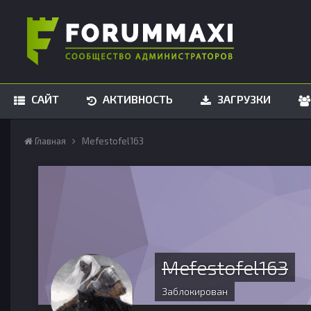
САЙТ
АКТИВНОСТЬ
ЗАГРУЗКИ
Главная
Mefestofel163
Mefestofel163
Заблокирован