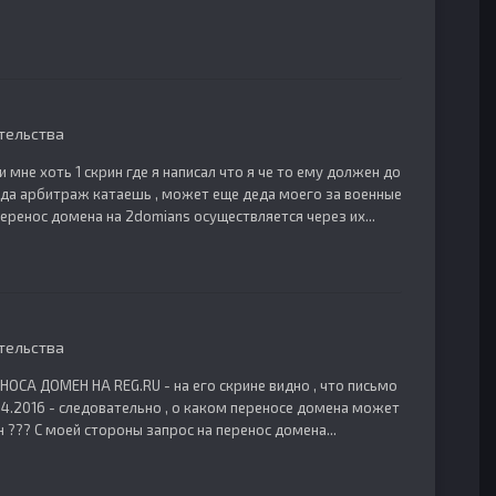
тельства
 мне хоть 1 скрин где я написал что я че то ему должен до
года арбитраж катаешь , может еще деда моего за военные
 перенос домена на 2domians осуществляется через их...
тельства
ОСА ДОМЕН НА REG.RU - на его скрине видно , что письмо
04.2016 - следовательно , о каком переносе домена может
 ??? С моей стороны запрос на перенос домена...