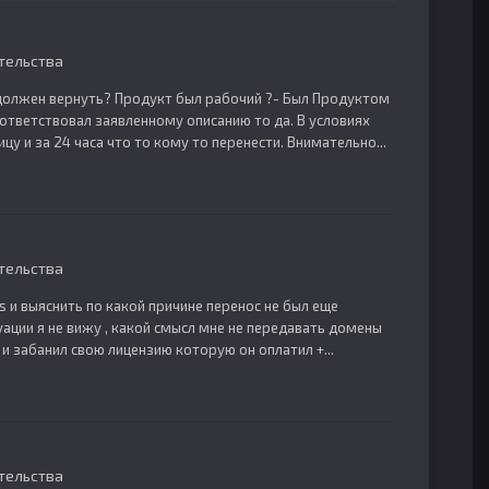
тельства
то должен вернуть? Продукт был рабочий ?- Был Продуктом
соответствовал заявленному описанию то да. В условиях
цу и за 24 часа что то кому то перенести. Внимательно...
тельства
 и выяснить по какой причине перенос не был еще
уации я не вижу , какой смысл мне не передавать домены
 и забанил свою лицензию которую он оплатил +...
тельства