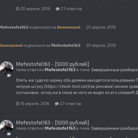
20 апреля, 2016
27 ответов
Mefestofel163
подписался на
Demoncool
20 апреля, 2016
Demoncool
подписался на
Mefestofel163
20 апреля, 2016
Mefestofel163 - [5000 рублей]
тема ответил
Mefestofel163
в теме
Завершенные разбира
Опять же судя по скрину оба домена находятся в пользования Т
хитрую штуку (https://check-host.net)(не реклама) можно сра
состыковки , истец же в глаза не чего не видел по его словам!!!
19 апреля, 2016
27 ответов
Mefestofel163 - [5000 рублей]
тема ответил
Mefestofel163
в теме
Завершенные разбира