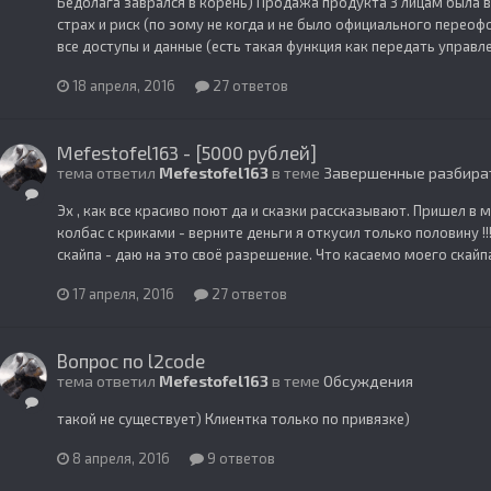
Бедолага заврался в корень) Продажа продукта 3 лицам была в
страх и риск (по эому не когда и не было официального переоф
все доступы и данные (есть такая функция как передать управле
18 апреля, 2016
27 ответов
Mefestofel163 - [5000 рублей]
тема ответил
Mefestofel163
в теме
Завершенные разбира
Эх , как все красиво поют да и сказки рассказывают. Пришел в 
колбас с криками - верните деньги я откусил только половину !
скайпа - даю на это своё разрешение. Что касаемо моего скайпа
17 апреля, 2016
27 ответов
Вопрос по l2code
тема ответил
Mefestofel163
в теме
Обсуждения
такой не существует) Клиентка только по привязке)
8 апреля, 2016
9 ответов