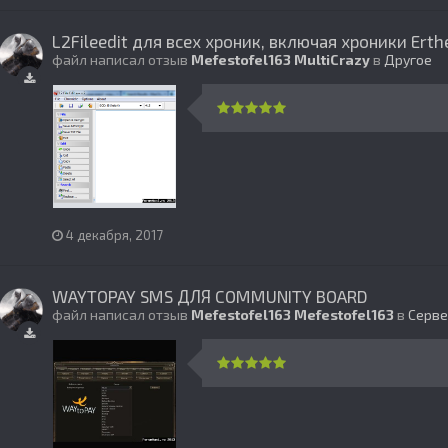
L2Fileedit для всех хроник, включая хроники Erth
файл написал отзыв
Mefestofel163
MultiCrazy
в
Другое
4 декабря, 2017
WAYTOPAY SMS ДЛЯ COMMUNITY BOARD
файл написал отзыв
Mefestofel163
Mefestofel163
в
Серве