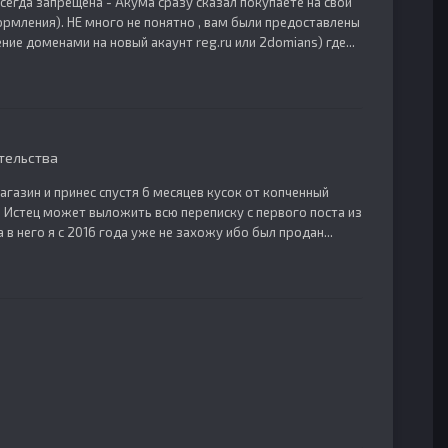
сегда запрещена - Акума сразу сказал покупаете на свой
ормления). НЕ много не понятно , вам были предоставлены
ние доменами на новый акаунт reg.ru или 2domians) где...
тельства
магазин и принес спустя 6 месяцев кусок от копченный
!! Истец может выложить всю переписку с первого поста из
 в него я с 2016 года уже не захожу ибо был продан...