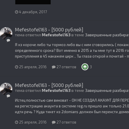
4 декабря, 2017
Mefestofel163 - [5000 рублей]
тема ответил
Mefestofel163
в теме
Завершенные разбира
Я хз короче либо ты тормоз либо вы с ним сговорились ( покажи
определенного срока? Вот именно в 2015 а ты мне тут в 2016 
приступления в 45 накажем цирк .. Ты глаза открой и почитай -
25 апреля, 2016
27 ответов
3
Mefestofel163 - [5000 рублей]
тема ответил
Mefestofel163
в теме
Завершенные разбира
Истец полностью сам виноват - ОН НЕ СОЗДАЛ АКАУНТ ДЛЯ ПЕРЕН
на регистрацию акаунта в системе reg.ru пришло аж только 21.
идти речь ? Куда тикет из 2domians должен был перенсти домен
25 апреля, 2016
27 ответов