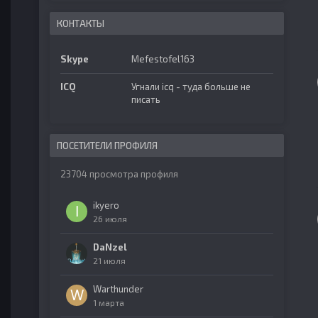
КОНТАКТЫ
Skype
Mefestofel163
ICQ
Угнали icq - туда больше не
писать
ПОСЕТИТЕЛИ ПРОФИЛЯ
23704 просмотра профиля
ikyero
26 июля
DaNzel
21 июля
Warthunder
1 марта