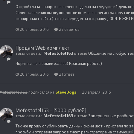
Открой глаза - запрос на перенос сделан на следующий день по
Скрин заявления выше, вопрос не ко мне а к регистратору где в
скопировал с сайта ( это я и передал на отправку ) ОПЯТЬ ЖЕ СКР
20 апреля, 2016
27 ответов
Продам Web комплект
тема ответил
Mefestofel163
в теме
Общение на любую те
Норм нынче в армии халява) Красивая работа)
20 апреля, 2016
21 ответ
Mefestofel163
подписался на
SteveDogs
20 апреля, 2016
Mefestofel163 - [5000 рублей]
тема ответил
Mefestofel163
в теме
Завершенные разбира
Так же прошу опубликовать данный скрин шот - прислали по за
просьбу и отправил запрос в тикет регистратора на следующий 