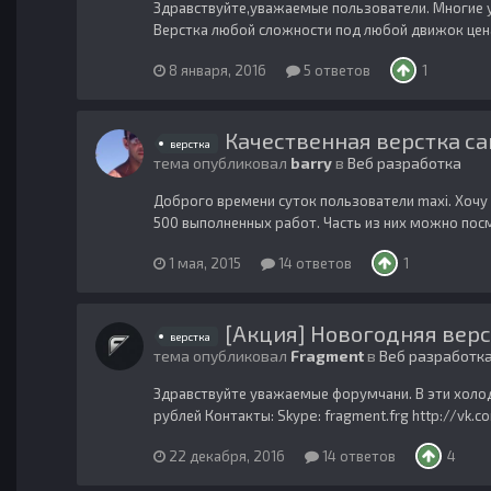
Здравствуйте,уважаемые пользователи. Многие уж
Верстка любой сложности под любой движок цена -
8 января, 2016
5 ответов
1
Качественная верстка с
верстка
тема опубликовал
barry
в
Веб разработка
Доброго времени суток пользователи maxi. Хочу
500 выполненных работ. Часть из них можно посм
1 мая, 2015
14 ответов
1
[Акция] Новогодняя верс
верстка
тема опубликовал
Fragment
в
Веб разработк
Здравствуйте уважаемые форумчани. В эти холодн
рублей Контакты: Skype: fragment.frg http://vk
22 декабря, 2016
14 ответов
4