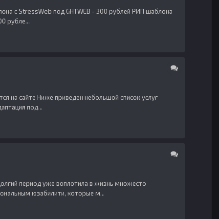
блона с StressWeb под GHTWEB - 300 рублей РИП шаблона
0 рубле...
тся на сайте Ниже приведен небольшой список услуг
аптация под...
недолгий период уже воплотила в жизнь множесто
ональным юзабилити, которые м...