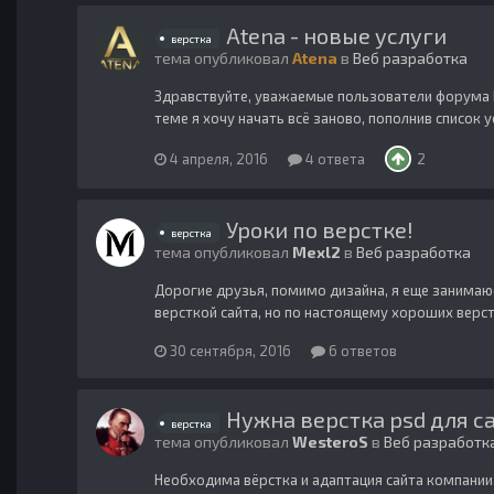
Atena - новые услуги
верстка
тема опубликовал
Atena
в
Веб разработка
Здравствуйте, уважаемые пользователи форума Мн
теме я хочу начать всё заново, пополнив список усл
4 апреля, 2016
4 ответа
2
Уроки по верстке!
верстка
тема опубликовал
Mexl2
в
Веб разработка
Дорогие друзья, помимо дизайна, я еще занимаю
версткой сайта, но по настоящему хороших верста
30 сентября, 2016
6 ответов
Нужна верстка psd для с
верстка
тема опубликовал
WesteroS
в
Веб разработк
Необходима вёрстка и адаптация сайта компани