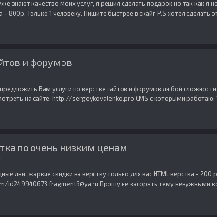
е знают качество моих услуг, я решил сделать подарок но так как я не
 800р. Только 1 человеку. Пишите быстрее в скайп P.S хотел сделать эт
айтов и форумов
 предложить Вам услуги по верстке сайтов и форумов любой сложности.
отреть на сайте: http://sergeykovalenko.pro CMS с которыми работаю: 
тка по очень низким ценам
а
ые дни, жаркие скидки на верстку только для вас HTML верстка - 200 р
.com/id249940673 fragment6@ya.ru Прошу не засорять тему ненужными к