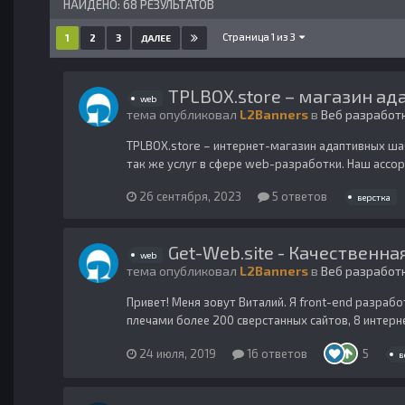
НАЙДЕНО: 68 РЕЗУЛЬТАТОВ
Страница 1 из 3
1
2
3
ДАЛЕЕ
TPLBOX.store – магазин а
web
тема опубликовал
L2Banners
в
Веб разработ
TPLBOX.store – интернет-магазин адаптивных шаб
так же услуг в сфере web-разработки. Наш ассор
26 сентября, 2023
5 ответов
верстка
Get-Web.site - Качественна
web
тема опубликовал
L2Banners
в
Веб разработ
Привет! Меня зовут Виталий. Я front-end разраб
плечами более 200 сверстанных сайтов, 8 интерн
24 июля, 2019
16 ответов
5
в