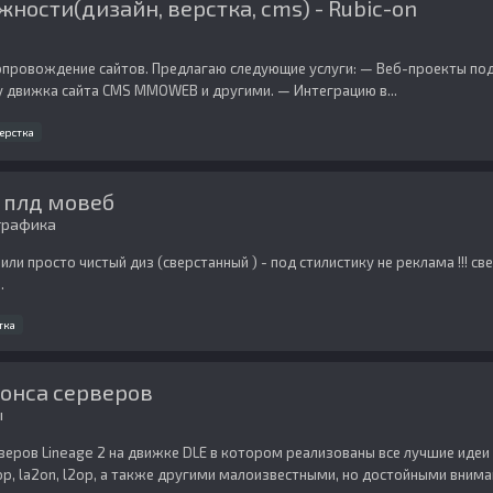
ности(дизайн, верстка, cms) - Rubic-on
сопровождение сайтов. Предлагаю следующие услуги: — Веб-проекты по
у движка сайта CMS MMOWEB и другими. — Интеграцию в...
ерстка
 плд мовеб
графика
ли просто чистый диз (сверстанный ) - под стилистику не реклама !!! с
.
тка
нонса серверов
ы
рверов Lineage 2 на движке DLE в котором реализованы все лучшие иде
p, la2on, l2op, а также другими малоизвестными, но достойными вниман