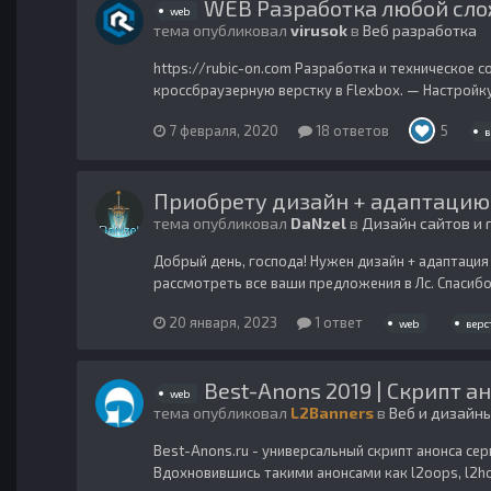
WEB Разработка любой слож
web
тема опубликовал
virusok
в
Веб разработка
https://rubic-on.com Разработка и техническое 
кроссбраузерную верстку в Flexbox. — Настройк
7 февраля, 2020
18 ответов
5
в
Приобрету дизайн + адаптацию
тема опубликовал
DaNzel
в
Дизайн сайтов и 
Добрый день, господа! Нужен дизайн + адаптация и
рассмотреть все ваши предложения в Лс. Спасибо
20 января, 2023
1 ответ
web
верс
Best-Anons 2019 | Скрипт а
web
тема опубликовал
L2Banners
в
Веб и дизайн
Best-Anons.ru - универсальный скрипт анонса се
Вдохновившись такими анонсами как l2oops, l2ho