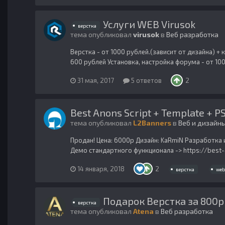
Услуги WEB Virusok
верстка
тема опубликовал
virusok
в
Веб разработка
Верстка - от 1000 рублей.(зависит от дизайна) +
600 рублей Установка, настройка форума - от 1000
31 мая, 2017
5 ответов
2
Best Anons Script + Template + P
тема опубликовал
L2Banners
в
Веб и дизайн
Продан! Цена: 6000р Дизайн: KaRmiN Разработка 
Демо стандартного функционала -> https://best-
14 января, 2018
2
верстка
web
Подарок Верстка за 800р
верстка
тема опубликовал
Atena
в
Веб разработка