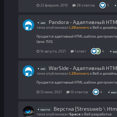
23 февраля, 2019
28 ответов
5
Pandora - Адаптивный HTM
web
тема опубликовал
L2Banners
в
Веб и дизайн
Продается адаптивный HTML шаблон для проекта li
Цена: 150$
14 августа, 2021
1 ответ
4
вер
WarSide - Адаптивный HTM
web
тема опубликовал
L2Banners
в
Веб и дизайн
Продается адаптивный HTML шаблон для проекта li
12 июня, 2021
10 ответов
4
верс
Верстка [Stressweb \ Htm
верстка
тема опубликовал
Space
в
Веб разработка