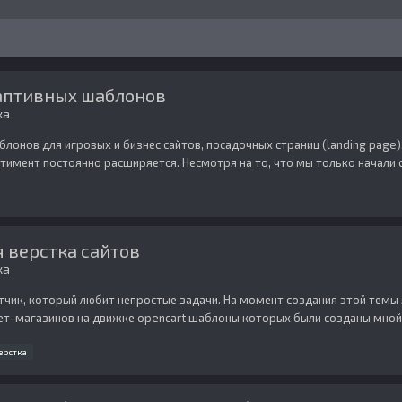
даптивных шаблонов
ка
лонов для игровых и бизнес сайтов, посадочных страниц (landing page
тимент постоянно расширяется. Несмотря на то, что мы только начали с
я верстка сайтов
ка
отчик, который любит непростые задачи. На момент создания этой тем
ет-магазинов на движке opencart шаблоны которых были созданы мной с н
ерстка