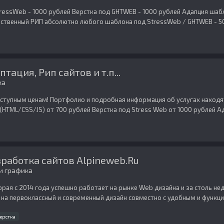
StressWeb - 1000 рублей Верстка под GHTWEB - 1000 рублей Адапция ша
ественный РИП абсолютно любого шаблона под StressWeb / GHTWEB - 50
тация, Рип сайтов и т.п...
ка
доступным ценам! Портфолио и подробная информация об услугах находя
(HTML/CSS/JS) от 700 рублей Верстка под Stress Web от 1000 рублей Ад
зработка сайтов Alpineweb.Ru
и графика
торая с 2014 года успешно работает на рынке Web дизайна и за столь 
на первоклассный и современный дизайн совместно с удобным и функци
ерстка