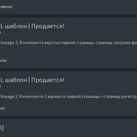
верстка
L шаблон | Продается!
ы
neage 2. В комплекте верстка главной страницы, страница загрузки фай
стка
L шаблон | Продается!
ы
neage 2. В комплекте 2 варианта главной страницы + страница регистрац
тка
l]