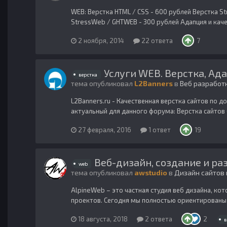
WEB: Верстка HTML / CSS - 600 рублей Верстка 
StressWeb / GHTWEB - 300 рублей Адапция и кач
2 ноября, 2014
22 ответа
7
Услуги WEB. Верстка, Адап
верстка
тема опубликовал
L2Banners
в
Веб разработ
L2Banners.ru - Качественная верстка сайтов по 
актуальный для данного форума: Верстка сайтов 
27 февраля, 2016
1 ответ
19
Веб-дизайн, создание и ра
web
тема опубликовал
awstudio
в
Дизайн сайтов 
AlpineWeb – это частная студия веб дизайна, ко
проектов. Сегодня мы полностью ориентированы 
18 августа, 2018
2 ответа
2
в