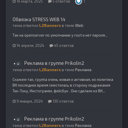
14 марта, 2025
5 ответов
1
Обвязка STRESS WEB 14
тема ответил
L2Banners
в теме
Web
Так на openserver по умолчанию у root и нет пароля...
14 апреля, 2024
45 ответов
Реклама в группе Prikolin2
l2
тема ответил
L2Banners
в теме
Реклама
Скажем так, группа очень живая и активная, но политика
ВК последнее время сместилась в сторону подражания
Тик-Току, Инстограмм, фейсбук . Они сделали из ВК...
9 января, 2024
130 ответов
Реклама в группе Prikolin2
l2
тема ответил
L2Banners
в теме
Реклама