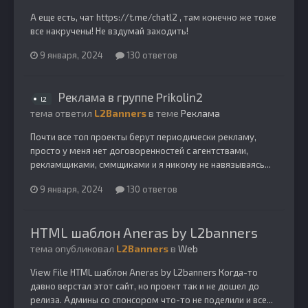
А еще есть, чат https://t.me/chatl2 , там конечно же тоже
все накручены! Не вздумай заходить!
9 января, 2024
130 ответов
Реклама в группе Prikolin2
l2
тема ответил
L2Banners
в теме
Реклама
Почти все топ проекты берут периодически рекламу,
просто у меня нет договоренностей с агентствами,
рекламщиками, сммщиками и я никому не навязываясь...
9 января, 2024
130 ответов
HTML шаблон Aneras by L2banners
тема опубликовал
L2Banners
в
Web
View File HTML шаблон Aneras by L2banners Когда-то
давно верстал этот сайт, но проект так и не дошел до
релиза. Админы со спонсором что-то не поделили и все...