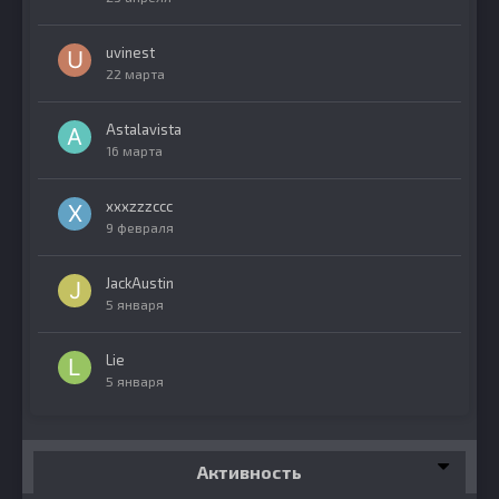
uvinest
22 марта
Astalavista
16 марта
xxxzzzccc
9 февраля
JackAustin
5 января
Lie
5 января
Активность