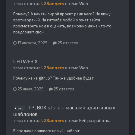
тема ответил
L2Banners
в теме
Web
Почему? А качать сырой проект ради чего? Не вижу
противоречий. На гитхабе любой может зайти
просмотреть код и оценить, возможно даже кто-то
предложит свои...
17 августа, 2025
25 ответов
GHTWEB X
тема ответил
L2Banners
в теме
Web
Почему не на github? Так же удобнее будет
25 июля, 2025
25 ответов
TPLBOX.store – магазин адаптивных
web
шаблонов
тема ответил
L2Banners
в теме
Веб разработка
В продаже появился новый шаблон: