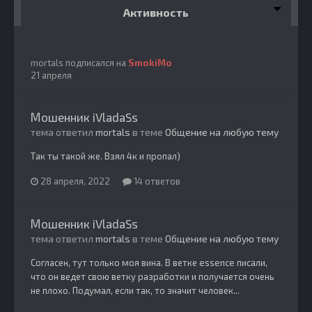
Активность
mortals
подписался на
SmokiMo
21 апреля
Мошенник iVladaSs
тема ответил
mortals
в теме
Общение на любую тему
Так ты такой же. Взял 4к и пропал)
28 апреля, 2022
14 ответов
Мошенник iVladaSs
тема ответил
mortals
в теме
Общение на любую тему
Согласен, тут только моя вина. В ветке essence писали,
что он ведет свою ветку разработки и получается очень
не плохо. Подумал, если так, то значит человек...