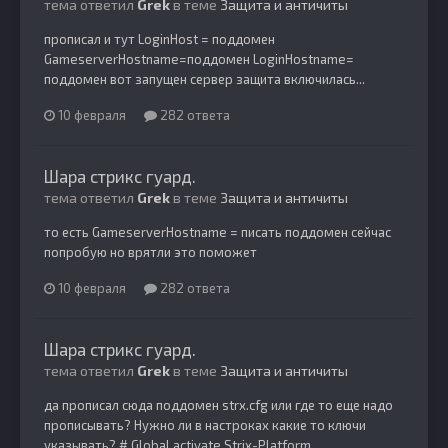
тема ответил
Grek
в теме
Защита и античиты
прописал и тут LoginHost = поддомен
GameserverHostname=поддомен LoginHostname=
поддомен вот запущен сервер защита включилась...
10 февраля
282 ответа
Шара стрикс гуард.
тема ответил
Grek
в теме
Защита и античиты
то есть GameserverHostname = писать поддомен сейчас
попробую но врятли это поможет
10 февраля
282 ответа
Шара стрикс гуард.
тема ответил
Grek
в теме
Защита и античиты
да прописал сюда поддомен strx.cfg или где то еще надо
прописывать? Нужно ли в настроках какие то ключи
указывать? # Global activate Strix-Platform...