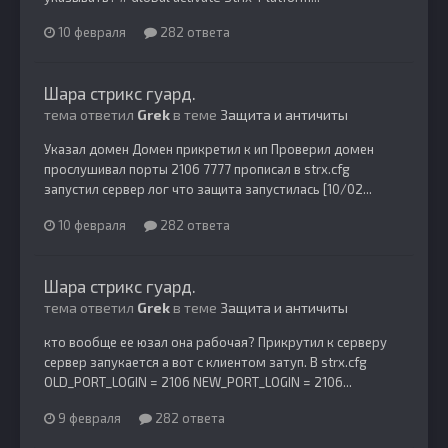
10 февраля
282 ответа
Шара стрикс гуард.
тема ответил
Grek
в теме
Защита и античиты
Указал домен Домен прикретил к ип Проверил домен
прослушивал порты 2106 7777 прописал в strx.cfg
запустил сервер лог что защита запустилась [10/02...
10 февраля
282 ответа
Шара стрикс гуард.
тема ответил
Grek
в теме
Защита и античиты
кто вообще ее юзал она рабочая? Прикрутил к серверу
сервер запукается а вот с клиентом затуп. В strx.cfg
OLD_PORT_LOGIN = 2106 NEW_PORT_LOGIN = 2106...
9 февраля
282 ответа