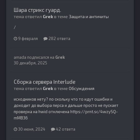
Шара стрикс гуард.
тема ответил
Grek
в теме
Защита и античиты
/
9 февраля
282 ответа
amada
подписался на
Grek
30 декабря, 2025
Сборка сервера Interlude
тема ответил
Grek
в теме
Обсуждения
исходников нету? по скольку что то идут ошибки и
доходит до выбора перса и дальше просто не пускает
проверка на hwid отключена https://prnt.sc/4wzySQ-
mMB36
30 июня, 2024
42 ответа