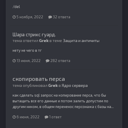
/del
5 ноября, 2022
32 ответа
Шара стрикс гуард.
тема ответил
Grek
в теме
Защита и античиты
нету не чего в тг
13 июня, 2022
282 ответа
скопировать перса
тема опубликовал
Grek
в
Ядро сервера
как сделать sql запрос на копирование перса, что бы
вытащить все его данные и потом залить допустим по
другим ником, в общем перененос персонажа с базы на...
6 июня, 2022
1 ответ