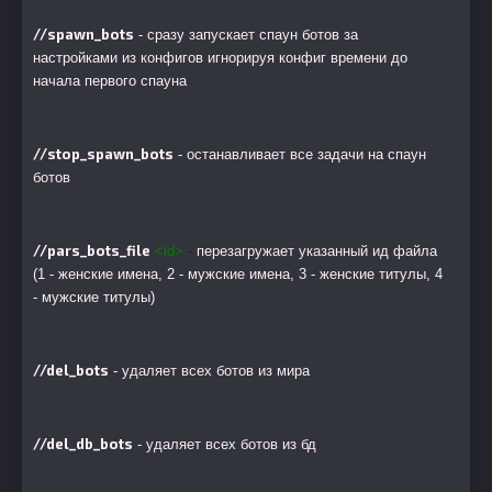
//spawn_bots
- сразу запускает спаун ботов за
настройками из конфигов игнорируя конфиг времени до
начала первого спауна
//stop_spawn_bots
- останавливает все задачи на спаун
ботов
//pars_bots_file
<id>
-
перезагружает указанный ид файла
(1 - женские имена, 2 - мужские имена, 3 - женские титулы, 4
- мужские титулы)
//del_bots
- удаляет всех ботов из мира
//del_db_bots
- удаляет всех ботов из бд