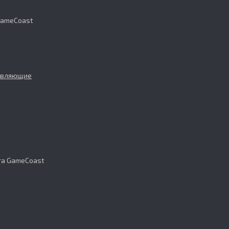
GameCoast
авляющие
та GameCoast