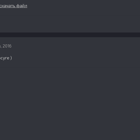
скачать файл
, 2016
суге )