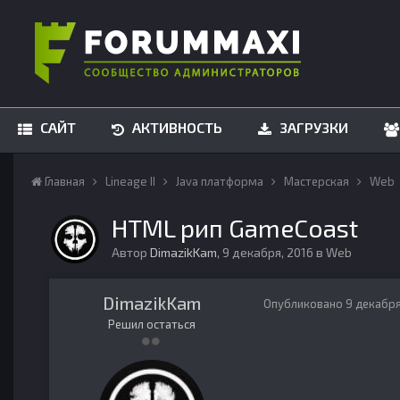
САЙТ
АКТИВНОСТЬ
ЗАГРУЗКИ
Главная
Lineage II
Java платформа
Мастерская
Web
HTML рип GameCoast
Автор
DimazikKam
,
9 декабря, 2016
в
Web
DimazikKam
Опубликовано
9 декабря
Решил остаться