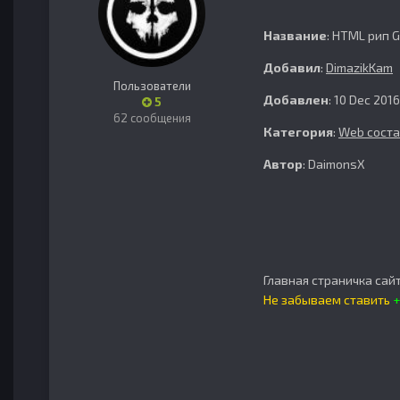
Название
: HTML рип 
Добавил
:
DimazikKam
Пользователи
Добавлен
: 10 Dec 2016
5
62 сообщения
Категория
:
Web сост
Автор
: DaimonsX
Главная страничка сай
Не забываем ставить
+