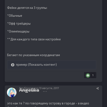
Фейки делятся на 3 группы:
*Обычные
*Офф трейдеры
*Олимпиадеры
**Для каждого типа свои настройки
Бегают по указанным координатам
пример (Показать контент)
1
Опубликовано
13 августа, 2017
Angelika
622
это как те ? по говорящему острову в городе - а видео