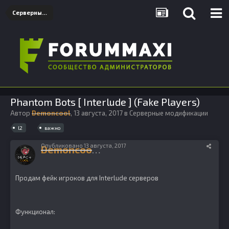
Серверные модификации
Phantom Bots [ Interlude ] (Fake Players)
Автор
Demoncool
,
13 августа, 2017
в
Серверные модификации
l2
важно
Опубликовано
13 августа, 2017
Demoncool
1111
Продам фейк игроков для Interlude серверов
Функционал: