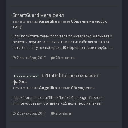
SmartGuard мега фейл
тема ответил
Angelika
в теме
Общение на любую
тему
Если полистать темы того тела то интересно мелькает и
реверс и другие плюшечки там на гитхабе чегось тока
нету ) я за 3 суток набирала 109 френдов через клубы в...
2 сентября, 2017
26 ответов
L2DatEditor не сохраняет
нужна помощь
файлы
тема ответил
Angelika
в теме
Обсуждения
http://forummaxi.ru/files/file/702-lineage-fileedit-
infinite-odyssey/ c этим на хф5 полет нормальный
2 сентября, 2017
2 ответа