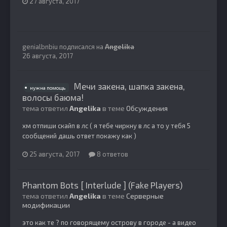
27 августа, 2017
genialbnbiu
подписался на
Angelika
26 августа, 2017
Мечи закена, шапка закена,
нужна помощь
волосы баюма!
тема ответил
Angelika
в теме
Обсуждения
хм отпиши скайп в лс ( я тебе чиркну в лс а то у тебя 5
сообщений дашь ответ покажу как )
25 августа, 2017
8 ответов
Phantom Bots [ Interlude ] (Fake Players)
тема ответил
Angelika
в теме
Серверные
модификации
это как те ? по говорящему острову в городе - а видео