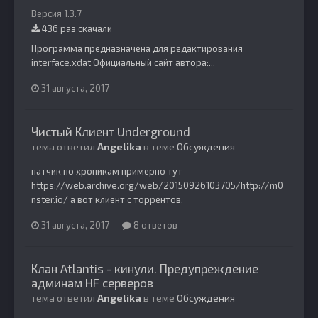
Версия 1.3.7
436 раз скачали
Программа предназначена для редактирования
interface.xdat Официальный сайт автора:...
31 августа, 2017
Чистый Клиент Underground
тема ответил
Angelika
в теме
Обсуждения
патчик по хроникам примерно тут
https://web.archive.org/web/20150926103705/http://m0
nster.io/ а вот клиент с торрентов.
31 августа, 2017
8 ответов
Клан Atlantis - кинули. Предупреждение
админам HF серверов
тема ответил
Angelika
в теме
Обсуждения