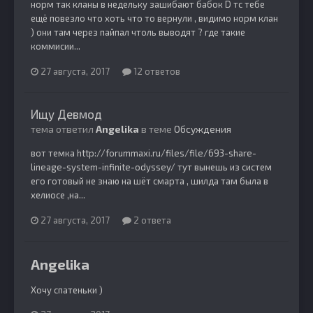
норм так кланы в недельку зашибают бабок D тс тебе
ещё повезло что хоть что то вернули , видимо норм клан
) они там через пайпал чтоль выводят ? где такие
коммисии...
27 августа, 2017
12 ответов
Ищу Девмод
тема ответил
Angelika
в теме
Обсуждения
вот темка http://forummaxi.ru/files/file/693-share-
lineage-system-infinite-odyssey/ тут вынешь из систем
его готовый не знаю на шёт смарта , шилда там была в
хелиосе ,на...
27 августа, 2017
2 ответа
Angelika
Хочу спатеньки )