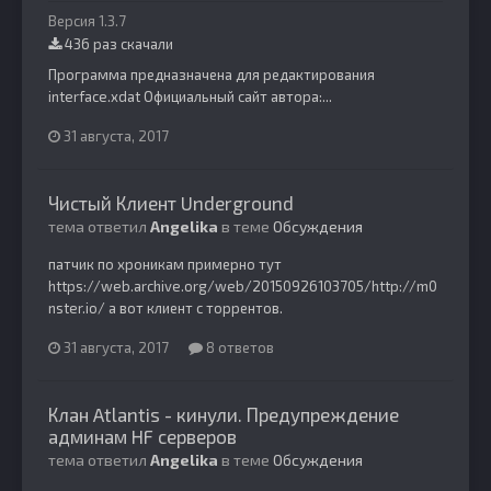
Версия 1.3.7
436 раз скачали
Программа предназначена для редактирования
interface.xdat Официальный сайт автора:...
31 августа, 2017
Чистый Клиент Underground
тема ответил
Angelika
в теме
Обсуждения
патчик по хроникам примерно тут
https://web.archive.org/web/20150926103705/http://m0
nster.io/ а вот клиент с торрентов.
31 августа, 2017
8 ответов
Клан Atlantis - кинули. Предупреждение
админам HF серверов
тема ответил
Angelika
в теме
Обсуждения