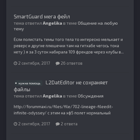
SmartGuard мега фейл
тема ответил
Angelika
в теме
Общение на любую
тему
Если полистать темы того тела то интересно мелькает и
реверс и другие плюшечки там на гитхабе чегось тока
нету ) я за 3 суток набирала 109 френдов через клубы в...
2 сентября, 2017
26 ответов
L2DatEditor не сохраняет
нужна помощь
файлы
тема ответил
Angelika
в теме
Обсуждения
http://forummaxi.ru/files/file/702-lineage-fileedit-
infinite-odyssey/ c этим на хф5 полет нормальный
2 сентября, 2017
2 ответа