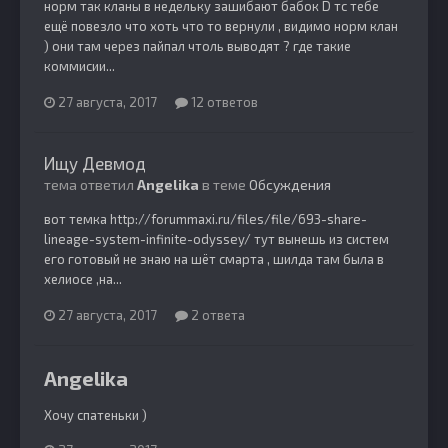
норм так кланы в недельку зашибают бабок D тс тебе
ещё повезло что хоть что то вернули , видимо норм клан
) они там через пайпал чтоль выводят ? где такие
коммисии...
27 августа, 2017
12 ответов
Ищу Девмод
тема ответил
Angelika
в теме
Обсуждения
вот темка http://forummaxi.ru/files/file/693-share-
lineage-system-infinite-odyssey/ тут вынешь из систем
его готовый не знаю на шёт смарта , шилда там была в
хелиосе ,на...
27 августа, 2017
2 ответа
Angelika
Хочу спатеньки )