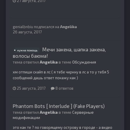
27 августа, 2017
genialbnbiu
подписался на
Angelika
26 августа, 2017
Мечи закена, шапка закена,
нужна помощь
волосы баюма!
тема ответил
Angelika
в теме
Обсуждения
хм отпиши скайп в лс ( я тебе чиркну в лс а то у тебя 5
сообщений дашь ответ покажу как )
25 августа, 2017
8 ответов
Phantom Bots [ Interlude ] (Fake Players)
тема ответил
Angelika
в теме
Серверные
модификации
это как те ? по говорящему острову в городе - а видео