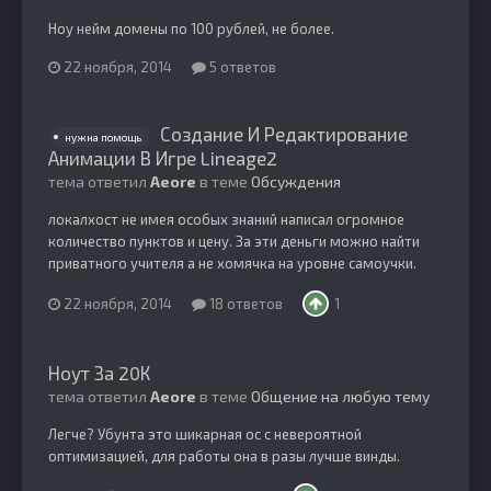
Ноу нейм домены по 100 рублей, не более.
22 ноября, 2014
5 ответов
Создание И Редактирование
нужна помощь
Анимации В Игре Lineage2
тема ответил
Aeore
в теме
Обсуждения
локалхост не имея особых знаний написал огромное
количество пунктов и цену. За эти деньги можно найти
приватного учителя а не хомячка на уровне самоучки.
22 ноября, 2014
18 ответов
1
Ноут За 20К
тема ответил
Aeore
в теме
Общение на любую тему
Легче? Убунта это шикарная ос с невероятной
оптимизацией, для работы она в разы лучше винды.