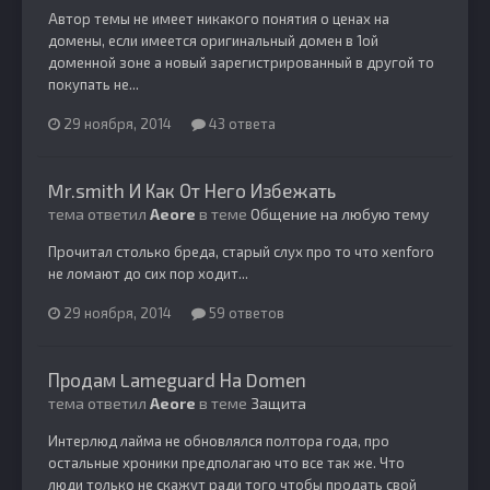
Автор темы не имеет никакого понятия о ценах на
домены, если имеется оригинальный домен в 1ой
доменной зоне а новый зарегистрированный в другой то
покупать не...
29 ноября, 2014
43 ответа
Mr.smith И Как От Него Избежать
тема ответил
Aeore
в теме
Общение на любую тему
Прочитал столько бреда, старый слух про то что xenforo
не ломают до сих пор ходит...
29 ноября, 2014
59 ответов
Продам Lameguard На Domen
тема ответил
Aeore
в теме
Защита
Интерлюд лайма не обновлялся полтора года, про
остальные хроники предполагаю что все так же. Что
люди только не скажут ради того чтобы продать свой