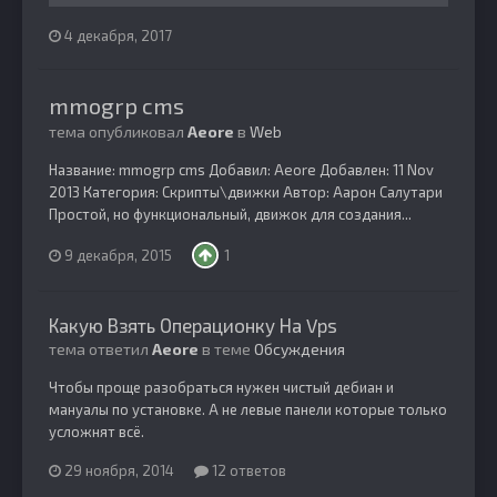
4 декабря, 2017
mmogrp cms
тема опубликовал
Aeore
в
Web
Название: mmogrp cms Добавил: Aeore Добавлен: 11 Nov
2013 Категория: Скрипты\движки Автор: Аарон Салутари
Простой, но функциональный, движок для создания...
9 декабря, 2015
1
Какую Взять Операционку На Vps
тема ответил
Aeore
в теме
Обсуждения
Чтобы проще разобраться нужен чистый дебиан и
мануалы по установке. А не левые панели которые только
усложнят всё.
29 ноября, 2014
12 ответов