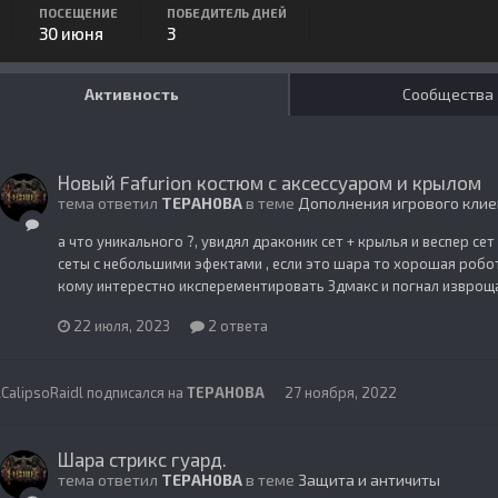
ПОСЕЩЕНИЕ
ПОБЕДИТЕЛЬ ДНЕЙ
30 июня
3
Активность
Сообщества
Новый Fafurion костюм с аксессуаром и крылом
тема ответил
TEPAH0BA
в теме
Дополнения игрового клие
а что уникального ?, увидял драконик сет + крылья и веспер се
сеты с небольшими эфектами , если это шара то хорошая робота
кому интерестно иксперементировать 3дмакс и погнал изврощат
22 июля, 2023
2 ответа
lCalipsoRaidl
подписался на
TEPAH0BA
27 ноября, 2022
Шара стрикс гуард.
тема ответил
TEPAH0BA
в теме
Защита и античиты