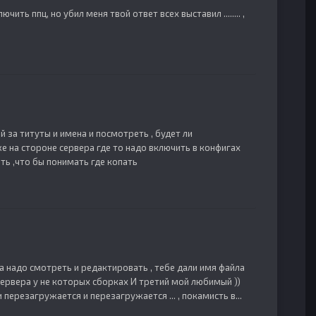
ить ппц, но убил меня твой ответ всех выставил ........ ,
 за титуты и имена и посмотреть , будет ли
же на стороне сервера где то надо включить в конфигах
ть ,что бы понимать где копать
нта надо смотреть и редактировать , тебе дали имя файла
сервера у не которых сборках И третий мой любимый ))
перезагружается и перезагружается ... , покамисть в...