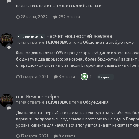
поделитесь под ит, а то все ссылки биты на ит
28 июня, 2022
282 ответа
Расчет мощностей железа
нужна помощь
тема ответил
TEPAH0BA
в теме
Общение на любую тему
Главное для железа : ОЗУ и процессор и ssd диски и хорошее о
бюджету и два процессора ксеона , более бюджетный вариант 
операционной системы с запасом Второй для базы данных Трети
17 марта, 2021
3 ответа
1
сервер
npc Newbie Helper
тема ответил
TEPAH0BA
в теме
Обсуждения
Два варианта : первый это нехватки текстур в патче ибо они б
вариант нпс провались под землю и поэтому их не видно Попро
уровне клиента для начала если получится значит нехватает каки
17 марта, 2021
4 ответа