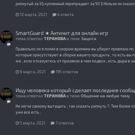
рипнутый за 5$ купленный перепрадает за 50 $ Нельзя ли сказать
12 марта, 2021
4 ответа
SmartGuard ★ Античит для онлайн игр
тема ответил
TEPAH0BA
в теме
Защита
Правильно ли я понял в скором времени вы уберет привязки по
которые присутствуют в сборке вашего продукта , то есть вы п
же , если отказуетесь от призякок в чем подвох , есть дыра в з
6 марта, 2021
195 ответов
Ищу человека который сделает последние сообщ
тема ответил
TEPAH0BA
в теме
Общение на любую тему
Не легче самому вытащить , так сказать рипнуть ?, Тем более ч
уже все есть .
5 марта, 2021
7 ответов