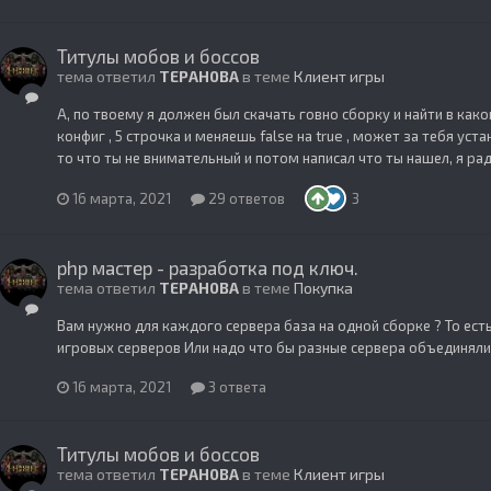
Титулы мобов и боссов
тема ответил
TEPAH0BA
в теме
Клиент игры
А, по твоему я должен был скачать говно сборку и найти в как
конфиг , 5 строчка и меняешь false на true , может за тебя уста
то что ты не внимательный и потом написал что ты нашел, я рад 
16 марта, 2021
29 ответов
3
php мастер - разработка под ключ.
тема ответил
TEPAH0BA
в теме
Покупка
Вам нужно для каждого сервера база на одной сборке ? То есть
игровых серверов Или надо что бы разные сервера объединялис
16 марта, 2021
3 ответа
Титулы мобов и боссов
тема ответил
TEPAH0BA
в теме
Клиент игры