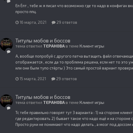
Еп Ёпт , тебе ж я писал что возможно где то надо в конфигах включ
просто ппц.
16 марта, 2021
29 ответов
Титулы мобов и боссов
тема ответил
TEPAH0BA
в теме
Клиент игры
А, вообще попробуй с другого патча вытащить файл отвечающий
отображается , если да то проблема решена, если нет то это у
или они были тупо стёрты ) Это самый простой вариант провери
15 марта, 2021
29 ответов
Титулы мобов и боссов
тема ответил
TEPAH0BA
в теме
Клиент игры
Тс тебе правильно говорят тут 3 варианта : 1) на стороне клие
где редактировать 2) бывает такое что надо ещё и на стороне 
Просто руки не понимают что надо делать , а мозг под доссом и 