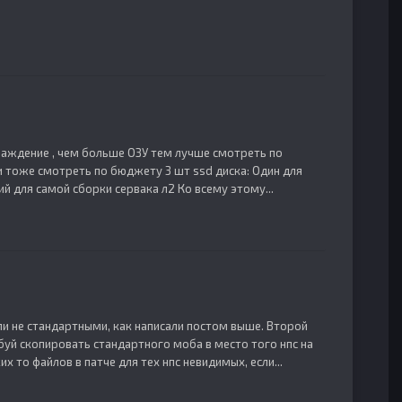
хлаждение , чем больше ОЗУ тем лучше смотреть по
и тоже смотреть по бюджету 3 шт ssd диска: Один для
й для самой сборки сервака л2 Ко всему этому...
ыли не стандартными, как написали постом выше. Второй
буй скопировать стандартного моба в место того нпс на
х то файлов в патче для тех нпс невидимых, если...