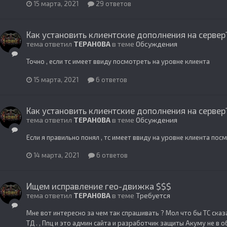
15 марта, 2021
29 ответов
Как установить клиентские дополнения на сервер
тема ответил
TEPAH0BA
в теме
Обсуждения
Точно , если тс имеет ввиду посмотреть на уровне клиента
15 марта, 2021
6 ответов
Как установить клиентские дополнения на сервер
тема ответил
TEPAH0BA
в теме
Обсуждения
Если я правильно понял , тс имеет ввиду на уровне клиента пос
14 марта, 2021
6 ответов
Ищем исправление гео-движка $$$
тема ответил
TEPAH0BA
в теме
Требуется
Мне вот интересно за чем так спрашивать ? Мол что бы ТС сказа
ТД . , Ппц и это админ сайта и разработчик защиты Акуму не в