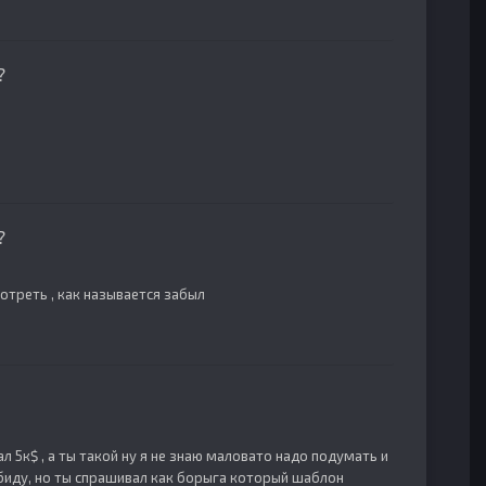
?
?
мотреть , как называется забыл
л 5к$ , а ты такой ну я не знаю маловато надо подумать и
 обиду, но ты спрашивал как борыга который шаблон