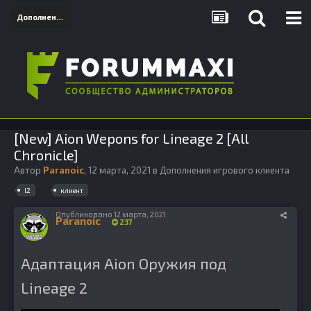
Дополнения игрового клиента
[New] Aion Wepons for Lineage 2 [All
Chronicle]
Автор
Paranoic
,
12 марта, 2021
в
Дополнения игрового клиента
l2
клиент
Опубликовано
12 марта, 2021
Paranoic
237
Адаптация Aion Оружия под
Lineage 2