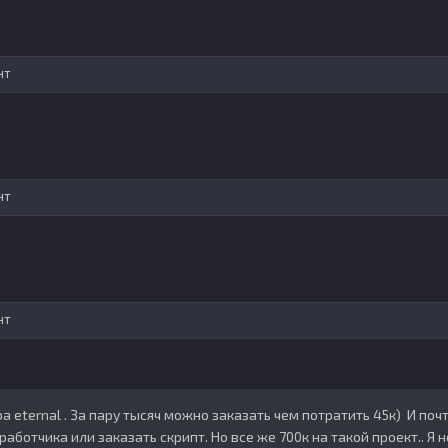
нт
нт
нт
ра eternal . За пару тысяч можно заказать чем потратить 45к) И по
работчика или заказать скрипт. Но все же 700к на такой проект.. Я 