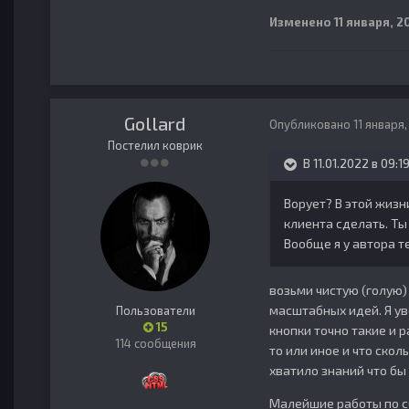
Изменено
11 января, 2
Gollard
Опубликовано
11 января
Постелил коврик
В 11.01.2022 в 09:1
Ворует? В этой жизн
клиента сделать. Ты
Вообще я у автора т
возьми чистую (голую) 
масштабных идей. Я уве
Пользователи
15
кнопки точно такие и 
114 сообщения
то или иное и что скол
хватило знаний что бы
Малейшие работы по сб