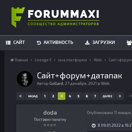
САЙТ
АКТИВНОСТЬ
ЗАГРУЗКИ
Главная
Lineage II
Java платформа
Web
Сайт+форум
Сайт+форум+датапак
Автор
Gollard
,
27 декабря, 2021
в
Web
С
1
2
3
4
5
6
7
НАЗАД
ДАЛЕЕ
doda
Опубликовано
11 января
Поставил палатку
В 09.01.2022 в 19: