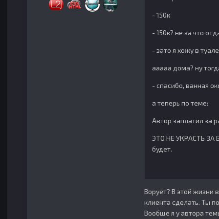
- 150к
- 150к? не за что от
- зато я хожу в туал
ааааа дома? ну тогд
- спасибо, ванная ок
а теперь по теме:
Автор заплатил за ра
ЭТО НЕ УКРАСТЬ ЗА Б
будет.
Ворует? В этой жизни в
клиента сделать. Ты п
Вообще я у автора тем