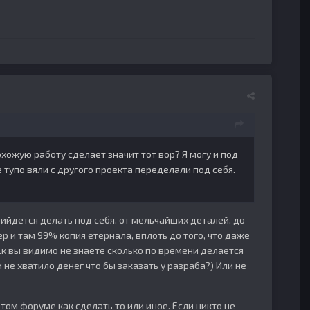
охожую работу сделает значит тот вор? Я могу и под
 тупо вяли с другого проекта переделали под себя.
прийдется делать под себя, от мельчайших деталей, до
ер и там 99% копия етернала, вплоть до того, что даже
.к вы видимо не знаете сколько по времени делается
и не хватило денег что бы заказать у разраба?) Или не
том форуме как сделать то или иное. Если никто не