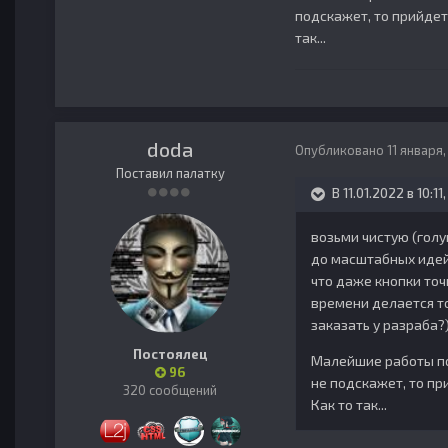
подскажет, то прийдетс
так...
doda
Опубликовано
11 января
Поставил палатку
В 11.01.2022 в 10:11
возьми чистую (голу
до масштабных идей.
что даже кнопки точ
времени делается то 
заказать у разраба?
Постоялец
Малейшие работы по 
96
не подскажет, то пр
320 сообщений
Как то так...