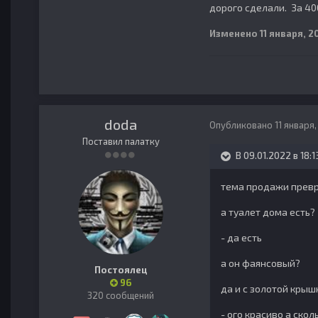
дорого сделали. За 40
Изменено
11 января, 2
doda
Опубликовано
11 января
Поставил палатку
В 09.01.2022 в 18:1
тема продажи превр
а туалет дома есть?
- да есть
а он фаянсовый?
Постоялец
96
да и с золотой крыш
320 сообщений
- ого красиво а скол