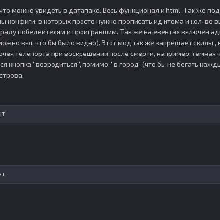
что можно увидеть в датапаке. Весь функционал и html. Так же под
ы конфиги, в которых просто нужно прописать ид итема и кол-во 
раду победеителям и проигравшим. Так же на евентах включен адв.
ожно вкл. что бы было видно). Этот мод так же запрещает скилы , 
очек телепорта при воскрешении после смерти, например: темная час
 кнопка ''возродиться'', помимо '' в город" (что бы не бегать кажды
строва.
нт
нт