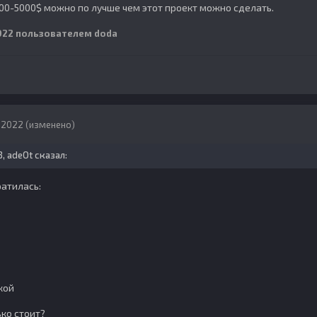
00-5000$ можно по лучше чем этот проект можно сделать.
022
пользователем doda
, 2022
(изменено)
3,
adeOt
сказал:
атилась:
кой
ько стоит?