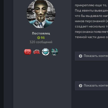
прикрепляю еще то, 
Под евенты выведен
что бы выдавало наг
ников персонажей (м
создает несколько т
персонажа появляется
Постоялец
темной части дино о
96
320 сообщений
Показать конте
Показать конте