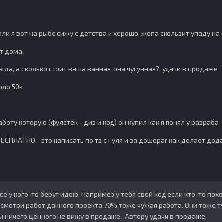
дали я вот на рыбе сижу с детства и хорошо, жопа скользит упаду на
ет дома
а да, а сколько стоит ваша ванная, она чугунная?, удачи в продаже
оло 50к
боту которую (фулстек - диз и код) он купил как я понял у разраба
ЕСПЛАТНО - это написать по тз с нуля и за дошераг как делает дод
се у кого-то берут идею. Например у тебя свой код если кто-то пох
осмотри работ данного проекта 70% тоже чужая работа. Они тоже ту
ы ничего ценного не вижу в продаже. Автору удачи в продаже.