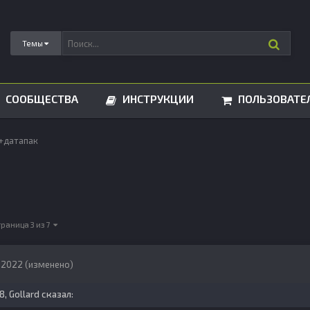
Темы
СООБЩЕСТВА
ИНСТРУКЦИИ
ПОЛЬЗОВАТЕ
+датапак
траница 3 из 7
, 2022
(изменено)
28,
Gollard
сказал: