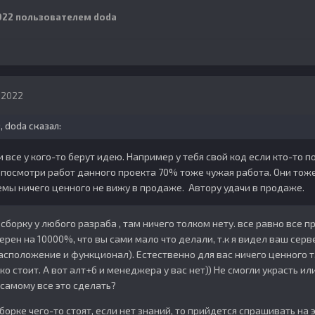
022
пользователем doda
, 2022
9,
doda
сказал:
и все у кого-то берут идею. Например у тебя свой код если кто-то п
 посмотри работ данного проекта 70% тоже чужая работа. Они тоже
емы ничего ценного не вижу в продаже. Автору удачи в продаже.
сборку у любого разраба , там ничего толком нету. все равно все 
рен на 10000%, что вы сами мало что делали, т.к я видел ваш серв
расположение и функционал). Естественно для вас ничего ценного т
ько стоит. А вот алт+б и менеджера у вас нет)) Не смогли украсть ил
 самому все это сделать?
орке чего-то стоят, если нет знаний, то прийдется спрашивать на э