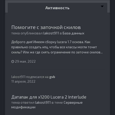
Активность
Помогите с заточкой скилов
тема опубликовал
lakost911
в
База данных
Доброго дня! Имеем сборку lucera 1.7 основа. Как
правильно создать нпц, чтобы все классы могли точит
скилы? Или же где снять ограничение по заточке скилов...
29 мая, 2022
lakost911
подписался на
gvb
11 апреля, 2022
Датапак для х1200 Lucera 2 Interlude
тема ответил
lakost911
в теме
Серверные
модификации