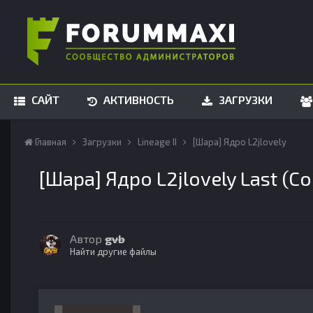
САЙТ
АКТИВНОСТЬ
ЗАГРУЗКИ
Главная
Загрузки
Lineage II
[Шара] Ядро L2jlovely
[Шара] Ядро L2jlovely Last (Cor
Автор
gvb
Найти другие файлы