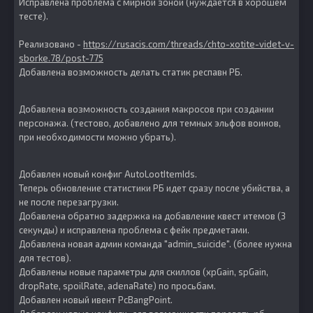
Исправлена проблема с мирной зоной (нуждается в хорошем
тесте).
Реализовано -
https://rusacis.com/threads/chto-xotite-videt-v-
sborke.78/post-775
Добавлена возможность делать статик респавн РБ.
Добавлена возможность создания макросов при создании
персонажа. (тестово, добавлено для темных эльфов воинов,
при необходимости можно убрать).
Добавлен новый конфиг AutoLootItemIds.
Теперь обновление статистики РБ идет сразу после убийства, а
не после перезагрузки.
Добавлена обратно задержка на добавление квест итемов (3
секунды) и исправлена проблема с фейк предметами.
Добавлена новая админ команда "admin_suicide". (более нужна
для тестов).
Добавлены новые параметры для скиллов (xpGain, spGain,
dropRate, spoilRate, adenaRate) по просьбам.
Добавлен новый ивент PcBangPoint.