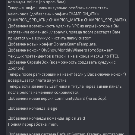
команды .online (по просьбам).
Теперь в шифт + клик визуально отображаются статы
чемпионов (добавлены конфиги CHAMPION_ATK и
CHAMPION_SPD_ATK / CHAMPION_MATK и CHAMPION_SPD_MATK).
Добавлена возможность удалить NPC из игры (которые Вы
заспавнили командой //spawn), правда после рестарта Вам
придется уже вручную чистить папку custom.
Добавлен новый конфиг DonateCnameTemplate.
Добавлен конфиг OlyShowMonthlyWinners (отображает
текущих претендентов в герои, а не в конце месяца по ПТС).
Добавлен CapsuleBox (возможность создавать сундуки с
дропом).
Теперь после регистрации на ивент (если у Вас включен конфиг)
возвращается плата за участие.
Теперь если изменить цвет ника и титула через админ панель,
после релога изменения сохраняются.
Добавлена новая версия CommunityBoard (на выбор).
Добавлена команда .siege
Добавлена команды команды .epic и .raid
Полная переработка .menu
Добавлена новая система Default System: (теперь достаточно