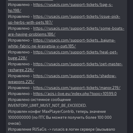
Исправлено -
https://rusacis.com/support-tickets/bag-s-
hp.198/
Исправлено -
https://rusacis.com/support-tickets/issue-pick-
up-herbs-with-pets.187/
Исправлено -
https://rusacis.com/support-tickets/some-boats-
are-having-problems.186/
Исправлено -
https://rusacis.com/support-tickets...bajuma-
white-fabric-ne-krasjatsja-v-pati.185/
Исправлено -
https://rusacis.com/support-tickets/heal-pet-
bugg.228/
Исправлено -
https://rusacis.com/support-tickets/pet-master-
recharge.226/
Исправлено -
https://rusacis.com/support-tickets/shadow-
weapons.225/
Исправлено -
https://rusacis.com/support-tickets/manor.219/
Исправлено -
https://acis.i-live.eu/index.php?topic=10599.0
Исправлено системное сообщение
INVENTORY_LIMIT_MUST_NOT_BE_EXCEEDED.
Исправлен конфиг MaxPlayerContrib, теперь значение
1000000000 (по ПТС Вы можете получить более 100 000
очков).
Исправление RUSaCis -> rusacis в логин сервере (вызывало