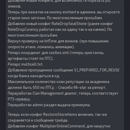
Добавлен новые конфиги, для возможности порезать рб,
эпиков.
Теперь при нажатии на кнопку enchant в админке, вы откроете
старое окно заточки. По многочисленным просьбам.
Добавлен новый конфиг RateDropSealStone (ранее конфиг
RateDropCurency работал как на адену так и на камни). По
многочисленным просьбам.
Вернул проверку на hitTime для воинов. (при повышении
скорости атаки, ломались анимации).
Репарс координат для castles.xml (теперь кристаллы,
артефакты стоят по ПТС).
Репарс multisell.txt.
Добавлено пропущенное сообщение S1_PREPARED_FOR_REUSE
когда банка находиться в кд.
Максимальное количество клан репутации за академика
должно быть 650 по ПТСу. - Спасибо Mi-star за репорт.
Переработан Clan Management диалог, теперь соответствует
PTS серверу.
Переработан admin раздел выдача премиума.
Теперь если конфиг RestoreStoreItems включен, так же
сохраняется и сообщения трейда.
Добавлен конфиг MultiplierOnlineCommand, для накрутки