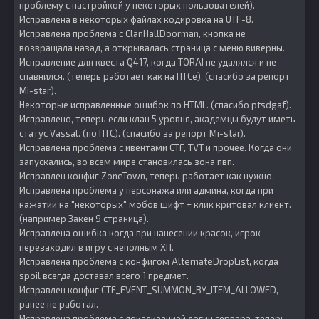
проблему с настройкой у некоторых пользователей).
Исправлена в некоторых файлах кодировка на UTF-8.
Исправлена проблема с ClanHallDoorman, кнопка не
возвращала назад, а открывалась страница с меню виверны.
Исправление для квеста Q417, когда TORAI не удалялся и не
спавнился. (теперь работает как на ПТСе). (спасибо за репорт
Mi-star).
Некоторые исправленные ошибок по HTML. (спасибо ptsdgaf).
Исправлено, теперь если клан 5 уровня, академцы будут иметь
статус Vassal. (по ПТС). (спасибо за репорт Mi-star).
Исправлена проблема с ивентами CTF, TVT и прочее. Когда они
запускались, во всем мире становилась зона пвп.
Исправлен конфиг ZoneTown, теперь работает как нужно.
Исправлена проблема у персонажа или админа, когда при
нажатии на "некоторых" мобов шифт + клик критовал клиент.
(например Закен 9 страница).
Исправлена ошибка когда при нанесении красок, игрок
перезаходил в игру с неполным ХП.
Исправлена проблема с конфигом AlternateDropList, когда
spoil всегда доставал всего 1 предмет.
Исправлен конфиг CTF_EVENT_SUMMON_BY_ITEM_ALLOWED,
ранее не работал.
Исправлена проблема с локализацией логин сервера, теперь