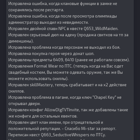
Исправлена ошибка, когда клановые функции в замке не
сохранялись после рестарта.
Исправлена ошибка, когда после просмотра олимпиады
администратор выходил из невидимости.
Исправлен двойной спавн NPC в квесте Q653_WildMaiden.
Исправлен серьезный дюп на адену (продажа свитков на тп за
дименшены).
Исправлена проблема когда персонаж не выходил из боя.
Исправлена покупка героя через донат шоп.
Исправлены предметы 6409, 6410 (ранее не работали совсем).
Исправления Formal Wear по ПТС. (теперь когда на Вас одет
свадебный костюм, Вы можете одевать оружие, так же Вы
можете использовать скиллы).
Исправлен skillMastery, теперь срабатывает и на х2 действие
скиллов.
Исправлена проблема в пагане, когда ключ "Chapel Key" не
открывал двери.
Исправлен конфиг AllowDlgTVTInvite, так же добавлены такие
же конфиги для остальных евентов.
Исправлен цвет клан имени, при отрицательной и
положительной репутации. - Спасибо Mi-star за репорт.
Переписан квест Q663_SeductiveWhispers по ПТСу.