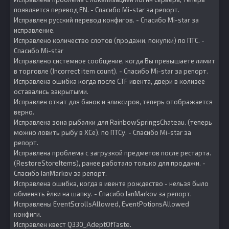
появляется перевод EN. - Спасибо Mi-star за репорт.
Исправлен русский перевод конфигов. - Спасибо Mi-star за
исправление.
Исправлено количество слотов (продажи, покупки) по ПТС. -
Спасибо Mi-star
Исправлено системное сообщение, когда Вы превышаете лимит
в торговле (Incorrect item count). - Спасибо Mi-star за репорт.
Исправлена ошибка когда после CTF ивента, двери в колизее
оставались закрытыми.
Исправлен откат для банок и эликсиров, теперь отображается
верно.
Исправлена зона рыбалки для RainbowSpringsChateau. (теперь
можно ловить рыбу в ХСе). по ПТСу. - Спасибо Mi-star за
репорт.
Исправлена проблема с загрузкой предметов после рестарта.
(RestoreStoreItems), ранее работало только для продажи. -
Спасибо IanMarkov за репорт.
Исправлена ошибка, когда в ивенте рождество - нельзя было
обменять ёлки на шапку. - Спасибо IanMarkov за репорт.
Исправлены EventScrollsAllowed, EventPotionsAllowed
конфиги.
Исправлен квест Q330_AdeptOfTaste.