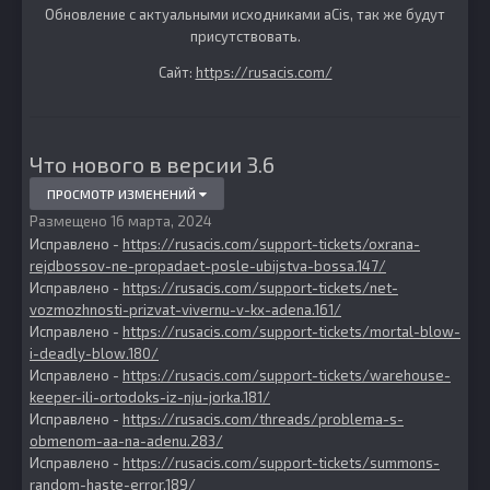
Обновление с актуальными исходниками aCis, так же будут
присутствовать.
Сайт:
https://rusacis.com/
Что нового в версии
3.6
ПРОСМОТР ИЗМЕНЕНИЙ
Размещено
16 марта, 2024
Исправлено -
https://rusacis.com/support-tickets/oxrana-
rejdbossov-ne-propadaet-posle-ubijstva-bossa.147/
Исправлено -
https://rusacis.com/support-tickets/net-
vozmozhnosti-prizvat-vivernu-v-kx-adena.161/
Исправлено -
https://rusacis.com/support-tickets/mortal-blow-
i-deadly-blow.180/
Исправлено -
https://rusacis.com/support-tickets/warehouse-
keeper-ili-ortodoks-iz-nju-jorka.181/
Исправлено -
https://rusacis.com/threads/problema-s-
obmenom-aa-na-adenu.283/
Исправлено -
https://rusacis.com/support-tickets/summons-
random-haste-error.189/