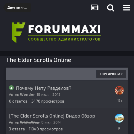
Другие игры
The Elder Scrolls Online
СОРТИРОВКА
Почему Нету Разделов?
Автор
Wonder
,
18 июля, 2013
18
0
ответов
3476
просмотров
июля,
2013
[The Elder Scrolls Online] Видео Обзор
Автор
WhiteWap
,
8 мая, 2014
24
3
ответа
11040
просмотров
января,