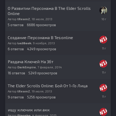
2017
О Развитии Персонажа В The Elder Scrolls
Online
8
Автор
tReamZ
,
18 июля, 2013
декабря,
5
ответов
6686
просмотров
2015
Создание Персонажа В Tes:online
Автор
La2Bash
,
9 ноября, 2013
21
6
ответов
4249
просмотров
июля,
2015
Раздача Ключей На Збт
Автор
DarkEmpire
,
7 февраля, 2014
21
16
ответов
5249
просмотров
июля,
2015
The Elder Scrolls Online: Бой От 1-Го Лица
Автор
tReamZ
,
19 июля, 2013
21
9
ответов
5256
просмотров
июля,
2015
ищу ключик или акк
Автор
Placebo
,
4 февраля, 2015