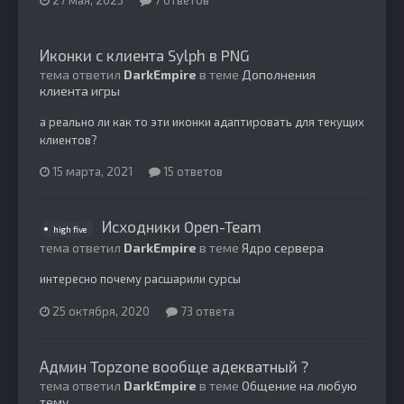
Иконки с клиента Sylph в PNG
тема ответил
DarkEmpire
в теме
Дополнения
клиента игры
а реально ли как то эти иконки адаптировать для текущих
клиентов?
15 марта, 2021
15 ответов
Исходники Open-Team
high five
тема ответил
DarkEmpire
в теме
Ядро сервера
интересно почему расшарили сурсы
25 октября, 2020
73 ответа
Админ Topzone вообще адекватный ?
тема ответил
DarkEmpire
в теме
Общение на любую
тему