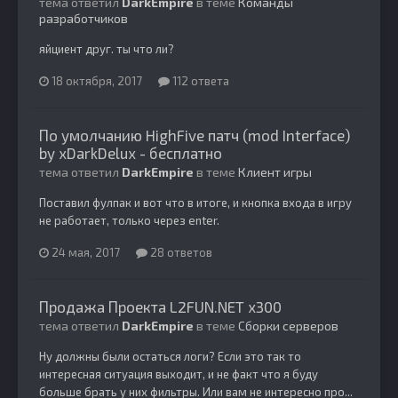
тема ответил
DarkEmpire
в теме
Команды
разработчиков
яйциент друг. ты что ли?
18 октября, 2017
112 ответа
По умолчанию HighFive патч (mod Interface)
by xDarkDelux - бесплатно
тема ответил
DarkEmpire
в теме
Клиент игры
Поставил фулпак и вот что в итоге, и кнопка входа в игру
не работает, только через enter.
24 мая, 2017
28 ответов
Продажа Проекта L2FUN.NET x300
тема ответил
DarkEmpire
в теме
Сборки серверов
Ну должны были остаться логи? Если это так то
интересная ситуация выходит, и не факт что я буду
больше брать у них фильтры. Или вам не интересно про...