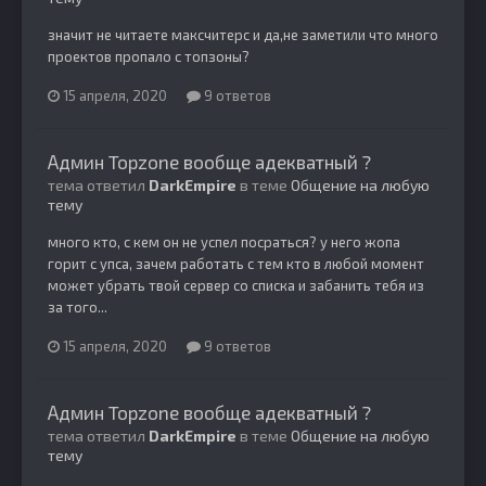
значит не читаете максчитерс и да,не заметили что много
проектов пропало с топзоны?
15 апреля, 2020
9 ответов
Админ Topzone вообще адекватный ?
тема ответил
DarkEmpire
в теме
Общение на любую
тему
много кто, с кем он не успел посраться? у него жопа
горит с упса, зачем работать с тем кто в любой момент
может убрать твой сервер со списка и забанить тебя из
за того...
15 апреля, 2020
9 ответов
Админ Topzone вообще адекватный ?
тема ответил
DarkEmpire
в теме
Общение на любую
тему