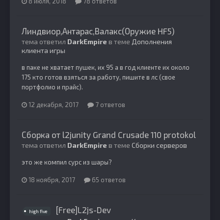
8 июля, 2018
78 ответов
Линдвиор,Антарас,Валакс(Оружие HF5)
тема ответил
DarkEmpire
в теме
Дополнения
клиента игры
в паке не хватает пушек, их 95 а в год клиенте их около
175 кто готов взяться за работу, пишите в лс (свое
портфолио и прайс).
12 декабря, 2017
7 ответов
Сборка от l2junity Grand Crusade 110 protokol
тема ответил
DarkEmpire
в теме
Сборки серверов
это же компил сурс из шары?
18 ноября, 2017
65 ответов
[Free]L2js-Dev
high five