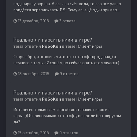
под ширину экрана. А если на счёт кода, то его все равно
придётся переписывать. P.S.: Тему ап, ещё один пример...
13 декабря, 2016
3 ответа
Реально ли парсить ники в игре?
тема ответил
Po6oKon
в теме
Клиент игры
Ссорян бро, я вспомнил что ты этот софт продавал)) я
немного с темы л2 сошёл, но сейчас опять столкнулся=)
18 октября, 2016
9 ответов
Реально ли парсить ники в игре?
тема ответил
Po6oKon
в теме
Клиент игры
Интересен только сам способ доставания ников из
игры...)) Я припоминаю этот софт, он вроде бы с вирусом
да?
15 октября, 2016
9 ответов