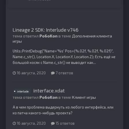
Lineage 2 SDK: Interlude v746
тема ответил
Po6oKon
в теме
Дополнения клиента
игры
Utils::PrintDebug("Name='%s' Pos=(%.02f, %.02f, %.02f)",
Name.c_str(), Location.X, Location.Y, Location.Z); Есть ещё не
большой косяк с Name.c_str() не выводит как...
16 августа, 2020
7 ответов
interface.xdat
interlude
тема ответил
Po6oKon
в теме
Клиент игры
А в чем проблема выдернуть из любого интерфейса, или
из патча какого-нибудь проекта?
16 августа, 2020
15 ответов