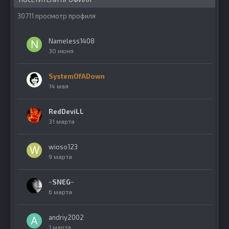
30711 просмотр профиля
Nameless1408
30 июня
SystemOfADown
14 мая
RedDeviLL
31 марта
wioso123
9 марта
~SNEG~
6 марта
andriy2002
1 марта