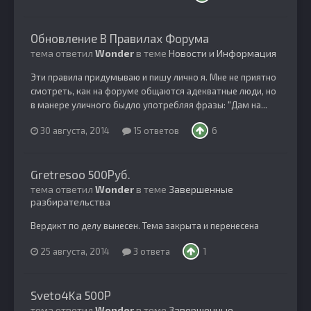
Обновление В Правилах Форума
тема ответил
Wonder
в теме
Новости и Информация
Эти правила придумываю и пишу лично я. Мне не приятно
смотреть, как на форуме общаются адекватные люди, но
в манере уличного быдло употребляя фразы: "Дам на...
30 августа, 2014
15 ответов
6
Gretresoo 500Руб.
тема ответил
Wonder
в теме
Завершенные
разбирательства
Вердикт по делу вынесен. Тема закрыта и перенесена
25 августа, 2014
3 ответа
1
Sveto4Ka 500Р
тема ответил
Wonder
в теме
Завершенные