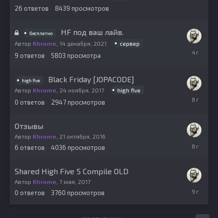
2024
26
ответов
8439
просмотров
HF под ваш лайв.
бесплатно
сервер
Автор
Khrome
,
14 декабря, 2021
5
9
ответов
5803
просмотра
января,
2022
Black Friday [JOPACODE]
high five
high five
Автор
Khrome
,
24 ноября, 2017
24
0
ответов
2947
просмотров
ноября,
2017
Отзывы
Автор
Khrome
,
21 октября, 2016
31
6
ответов
4036
просмотров
октября,
2017
Shared High Five 5 Compile OLD
Автор
Khrome
,
7 мая, 2017
7
0
ответов
3760
просмотров
мая,
2017