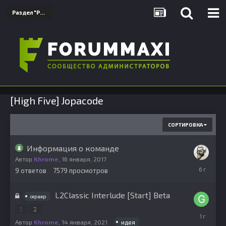
Раздел "Разработчиков"
[High Five] Jopacode
СОРТИРОВКА
Информация о команде
Автор
Khrome
,
16 января, 2017
1
9
ответов
7579
просмотров
сентября,
2019
L2Classic Interlude [Start] Beta
сервер
1
2
20
октября,
идея
Автор
Khrome
,
14 января, 2021